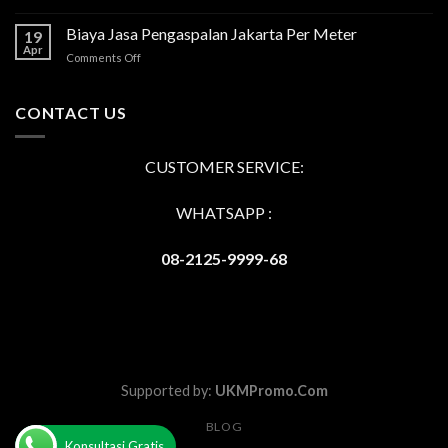
Jasa
Aspal
Biaya Jasa Pengaspalan Jakarta Per Meter
19
Hotmix
Apr
on
Comments Off
Tangerang
Biaya
Terbaik
Jasa
dan
Pengaspalan
CONTACT US
Berdaya
Jakarta
Tahan
Per
Tinggi
Meter
CUSTOMER SERVICE:
WHATSAPP :
08-2125-9999-68
Supported by:
UKMPromo.Com
BLOG
Konsultasi Gratis