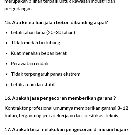
merupakan pilihan terbaik untuk kawasan industri dan
pergudangan.
15. Apa kelebihan jalan beton dibanding aspal?
Lebih tahan lama (20–30 tahun)
Tidak mudah berlubang
Kuat menahan beban berat
Perawatan rendah
Tidak terpengaruh panas ekstrem
Lebih aman dan stabil
16. Apakah jasa pengecoran memberikan garansi?
Kontraktor profesional umumnya memberikan garansi
3–12
bulan
, tergantung jenis pekerjaan dan spesifikasi teknis.
17. Apakah bisa melakukan pengecoran di musim hujan?