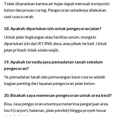
Tidak disarankan karena air hujan dapat merusak komposisi
beton dan proses curing. Pengecoran sebaiknya dilakukan
saat cuaca cerah.
18. Apakah diperlukan izin untuk pengecoran jalan?
Untuk jalan lingkungan atau fasilitas umum, mungkin
diperlukan izin dari RT/RW, desa, atau pihak terkait. Untuk
jalan pribadi, tidak selalu wajib.
19. Apakah tersedia jasa pemadatan tanah sebelum
pengecoran?
Ya, pemadatan tanah dan pemasangan base course adalah
bagian penting dari layanan pengecoran jalan beton.
20. Bisakah saya memesan pengecoran untuk area kecil?
Bisa. Jasa pengecoran umumnya menerima pengerjaan area
kecil (carport, halaman, jalan pendek) hingga proyek besar