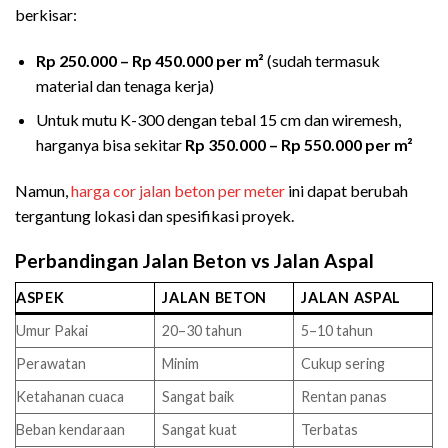
berkisar:
Rp 250.000 – Rp 450.000 per m²
(sudah termasuk
material dan tenaga kerja)
Untuk mutu K-300 dengan tebal 15 cm dan wiremesh,
harganya bisa sekitar
Rp 350.000 – Rp 550.000 per m²
Namun,
harga cor jalan beton per meter
ini dapat berubah
tergantung lokasi dan spesifikasi proyek.
Perbandingan Jalan Beton vs Jalan Aspal
ASPEK
JALAN BETON
JALAN ASPAL
Umur Pakai
20–30 tahun
5–10 tahun
Perawatan
Minim
Cukup sering
Ketahanan cuaca
Sangat baik
Rentan panas
Beban kendaraan
Sangat kuat
Terbatas