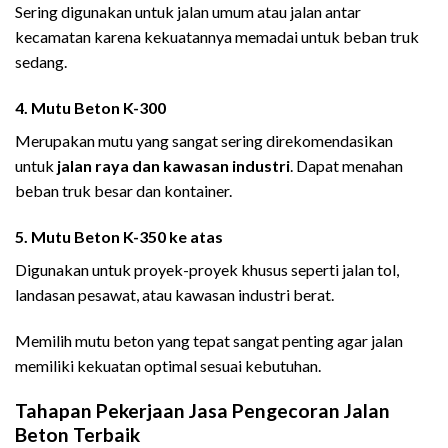
Sering digunakan untuk jalan umum atau jalan antar
kecamatan karena kekuatannya memadai untuk beban truk
sedang.
4. Mutu Beton K-300
Merupakan mutu yang sangat sering direkomendasikan
untuk
jalan raya dan kawasan industri
. Dapat menahan
beban truk besar dan kontainer.
5. Mutu Beton K-350 ke atas
Digunakan untuk proyek-proyek khusus seperti jalan tol,
landasan pesawat, atau kawasan industri berat.
Memilih mutu beton yang tepat sangat penting agar jalan
memiliki kekuatan optimal sesuai kebutuhan.
Tahapan Pekerjaan Jasa Pengecoran Jalan
Beton Terbaik