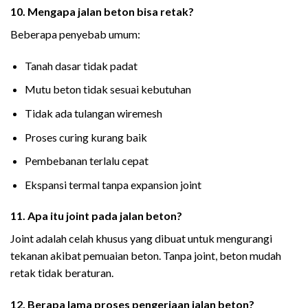
10. Mengapa jalan beton bisa retak?
Beberapa penyebab umum:
Tanah dasar tidak padat
Mutu beton tidak sesuai kebutuhan
Tidak ada tulangan wiremesh
Proses curing kurang baik
Pembebanan terlalu cepat
Ekspansi termal tanpa expansion joint
11. Apa itu joint pada jalan beton?
Joint adalah celah khusus yang dibuat untuk mengurangi
tekanan akibat pemuaian beton. Tanpa joint, beton mudah
retak tidak beraturan.
12. Berapa lama proses pengerjaan jalan beton?