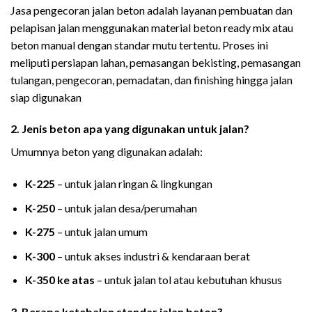
Jasa pengecoran jalan beton adalah layanan pembuatan dan
pelapisan jalan menggunakan material beton ready mix atau
beton manual dengan standar mutu tertentu. Proses ini
meliputi persiapan lahan, pemasangan bekisting, pemasangan
tulangan, pengecoran, pemadatan, dan finishing hingga jalan
siap digunakan
2. Jenis beton apa yang digunakan untuk jalan?
Umumnya beton yang digunakan adalah:
K-225
– untuk jalan ringan & lingkungan
K-250
– untuk jalan desa/perumahan
K-275
– untuk jalan umum
K-300
– untuk akses industri & kendaraan berat
K-350 ke atas
– untuk jalan tol atau kebutuhan khusus
3. Berapa ketebalan standar jalan beton?