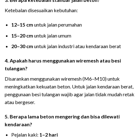
Ketebalan disesuaikan kebutuhan:
12–15 cm
untuk jalan perumahan
15–20 cm
untuk jalan umum
20–30 cm
untuk jalan industri atau kendaraan berat
4. Apakah harus menggunakan wiremesh atau besi
tulangan?
Disarankan menggunakan wiremesh (M6–M10) untuk
meningkatkan kekuatan beton. Untuk jalan kendaraan berat,
penggunaan besi tulangan wajib agar jalan tidak mudah retak
atau bergeser.
5. Berapa lama beton mengering dan bisa dilewati
kendaraan?
Pejalan kaki:
1–2 hari