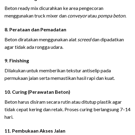
Beton ready mix dicurahkan ke area pengecoran
menggunakan truck mixer dan
conveyor
atau
pompa beton
.
8. Perataan dan Pemadatan
Beton diratakan menggunakan alat
screed
dan dipadatkan
agar tidak ada rongga udara.
9. Finishing
Dilakukan untuk memberikan tekstur antiselip pada
permukaan jalan serta memastikan hasil rapi dan kuat.
10. Curing (Perawatan Beton)
Beton harus disiram secara rutin atau ditutup plastik agar
tidak cepat kering dan retak. Proses curing berlangsung 7–14
hari.
11. Pembukaan Akses Jalan