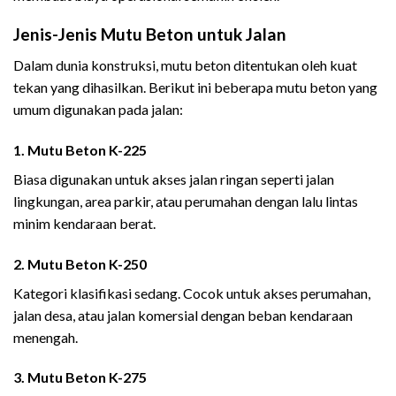
Jenis-Jenis Mutu Beton untuk Jalan
Dalam dunia konstruksi, mutu beton ditentukan oleh kuat
tekan yang dihasilkan. Berikut ini beberapa mutu beton yang
umum digunakan pada jalan:
1. Mutu Beton K-225
Biasa digunakan untuk akses jalan ringan seperti jalan
lingkungan, area parkir, atau perumahan dengan lalu lintas
minim kendaraan berat.
2. Mutu Beton K-250
Kategori klasifikasi sedang. Cocok untuk akses perumahan,
jalan desa, atau jalan komersial dengan beban kendaraan
menengah.
3. Mutu Beton K-275