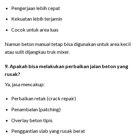
Pengerjaan lebih cepat
Kekuatan lebih terjamin
Cocok untuk area luas
Namun beton manual tetap bisa digunakan untuk area kecil
atau sulit dijangkau truk mixer.
9. Apakah bisa melakukan perbaikan jalan beton yang
rusak?
Ya, jasa mencakup:
Perbaikan retak (crack repair)
Penambalan (patching)
Overlay beton tipis
Penggantian slab yang rusak berat