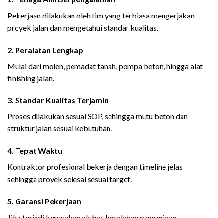
Pekerjaan dilakukan oleh tim yang terbiasa mengerjakan
proyek jalan dan mengetahui standar kualitas.
2. Peralatan Lengkap
Mulai dari molen, pemadat tanah, pompa beton, hingga alat
finishing jalan.
3. Standar Kualitas Terjamin
Proses dilakukan sesuai SOP, sehingga mutu beton dan
struktur jalan sesuai kebutuhan.
4. Tepat Waktu
Kontraktor profesional bekerja dengan timeline jelas
sehingga proyek selesai sesuai target.
5. Garansi Pekerjaan
Jika terjadi kerusakan akibat kesalahan pengerjaan,