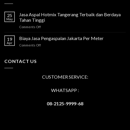
Jasa Aspal Hotmix Tangerang Terbaik dan Berdaya
25
May
Tahan Tinggi
on
Comments Off
Jasa
Aspal
Biaya Jasa Pengaspalan Jakarta Per Meter
19
Hotmix
Apr
on
Comments Off
Tangerang
Biaya
Terbaik
Jasa
dan
Pengaspalan
CONTACT US
Berdaya
Jakarta
Tahan
Per
Tinggi
Meter
CUSTOMER SERVICE:
WHATSAPP :
08-2125-9999-68