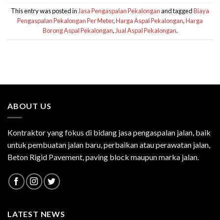
This entry was posted in
Jasa Pengaspalan Pekalongan
and tagged
Biaya
Pengaspalan Pekalongan Per Meter
,
Harga Aspal Pekalongan
,
Harga
Borong Aspal Pekalongan
,
Jual Aspal Pekalongan
.
ABOUT US
Kontraktor yang fokus di bidang jasa pengaspalan jalan, baik
untuk pembuatan jalan baru, perbaikan atau perawatan jalan,
Beton Rigid Pavement, paving block maupun marka jalan.
LATEST NEWS