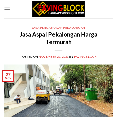
Skip
to
content
JASA PENGASPALAN PEKALONGAN
Jasa Aspal Pekalongan Harga
Termurah
POSTED ON
NOVEMBER 27, 2023
BY
PAVINGBLOCK
27
Nov