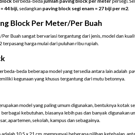
block
berbeda-beda
jumlah paving block per meter
persegi. Se
 44 biji,
sedangkan
paving block
segi enam = 27 biji per m2
.
ing Block Per Meter/Per Buah
er Buah sangat bervariasi tergantung dari jenis, model dan kuali
 terpasang harga mulai dari puluhan ribu rupiah.
ck
rbeda-beda beberapa model yang tersedia antara lain adalah pavin
miliki kegunaan yang khusus tergantung dari mutu betonnya.
erupakan model yang paling umum digunakan, bentuknya kotak se
k berbagai kebutuhan, biasanya lebih pas dan banyak digunakan u
asar, apartemen, sekolah, kampus dan sebagainya.
adalah 10.5 x 21 cm, mempunyai beberapa pilihan ketebalan, antara