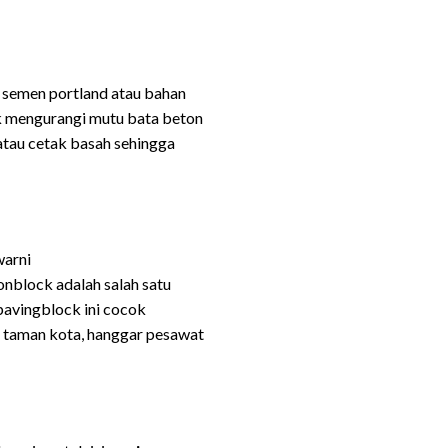
 semen portland atau bahan
ak mengurangi mutu bata beton
tau cetak basah sehingga
warni
onblock adalah salah satu
pavingblock ini cocok
r, taman kota, hanggar pesawat