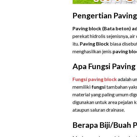
Pengertian Paving
Paving block (Bata beton) a
perekat hidrolis sejenisnya, a
itu.
Paving
Block
biasa disebu
menghasilkan jenis
paving
blo
Apa Fungsi Paving
Fungsi
paving block
adalah u
memiliki
fungsi
tambahan yakni
material yang paling umum digu
digunakan untuk area pejalan k
ataupun saluran drainase.
Berapa Biji/Buah 