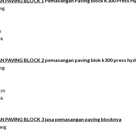
N PAVING BLOCK 1
Pemasangan Paving block K300 Press Hy
ang
m
ok
N PAVING BLOCK 2
pemasangan paving blok k300 press hyd
ang
8cm
ok
PAVING BLOCK 3 jasa pemasangan paving blocknya
sang