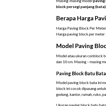
Masing-masing model
paving 
block
persegi panjang (bata) =
Berapa Harga Pav
Harga Paving Block Per Meter/P
Harga paving block per meter 2
Model Paving Blo
Model atau ukuran conblock be
dan 10 cm. Masing – masing me
Paving Block Batu Bata
Model paving block bata ini m
block ini cocok dipasang untu
gedung, kantor, rumah, ruko, p
Ukuran paving block batu bata 