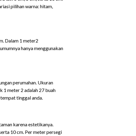
asi pilihan warna: hitam,
cm. Dalam 1 meter2
an umumnya hanya menggunakan
gkungan perumahan. Ukuran
k 1 meter 2 adalah 27 buah
tempat tinggal anda.
taman karena estetikanya.
serta 10 cm. Per meter persegi