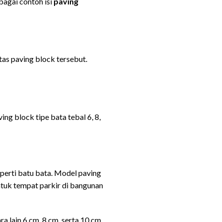
bagai contoh isi
paving
tas paving block tersebut.
g block tipe bata tebal 6, 8,
perti batu bata. Model paving
ntuk tempat parkir di bangunan
 lain 6 cm, 8 cm, serta 10 cm.