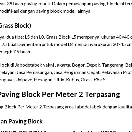
ak 39 buah paving block. Dalam pemasangan paving block ini ter
modifikasi dengan paving block model lainnya.
Grass Block)
ai dua tipe: L5 dan L8. Grass Block L5 mempunyai ukuran 40×40 
 6.25 buah. Sementara untuk model L8 mempunyai ukuran 30×45 cm
segi: 7.5 buah.
lock
di Jabodetabek yakni Jakarta, Bogor, Depok, Tangerang, Be
elayani Jasa Pemasangan, Jasa Pengiriman Cepat. Pelayanan Profe
rupave, Unipave, Hexagon, Ubin, Kubus, Grass
Block
.
 Paving Block Per Meter 2 Terpasang
g Block Per Meter 2 Terpasang area Jabodetabek dengan kualitas
an Paving Block