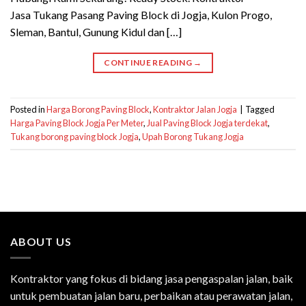
Jasa Tukang Pasang Paving Block di Jogja, Kulon Progo,
Sleman, Bantul, Gunung Kidul dan […]
CONTINUE READING
→
Posted in
Harga Borong Paving Block
,
Kontraktor Jalan Jogja
|
Tagged
Harga Paving Block Jogja Per Meter
,
Jual Paving Block Jogja terdekat
,
Tukang borong paving block Jogja
,
Upah Borong Tukang Jogja
ABOUT US
Kontraktor yang fokus di bidang jasa pengaspalan jalan, baik
untuk pembuatan jalan baru, perbaikan atau perawatan jalan,