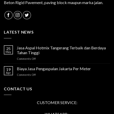
Beton Rigid Pavement, paving block maupun marka jalan.
LATEST NEWS
Jasa Aspal Hotmix Tangerang Terbaik dan Berdaya
25
May
Tahan Tinggi
on
Comments Off
Jasa
Aspal
Biaya Jasa Pengaspalan Jakarta Per Meter
19
Hotmix
Apr
on
Comments Off
Tangerang
Biaya
Terbaik
Jasa
dan
Pengaspalan
CONTACT US
Berdaya
Jakarta
Tahan
Per
Tinggi
Meter
CUSTOMER SERVICE: