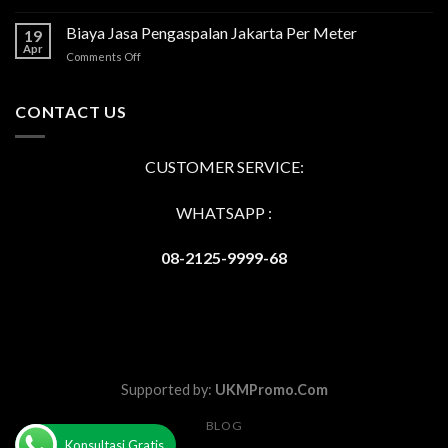
Jasa
Aspal
Biaya Jasa Pengaspalan Jakarta Per Meter
19
Hotmix
Apr
on
Comments Off
Tangerang
Biaya
Terbaik
Jasa
dan
Pengaspalan
CONTACT US
Berdaya
Jakarta
Tahan
Per
Tinggi
Meter
CUSTOMER SERVICE:
WHATSAPP :
08-2125-9999-68
Supported by:
UKMPromo.Com
BLOG
Konsultasi Gratis