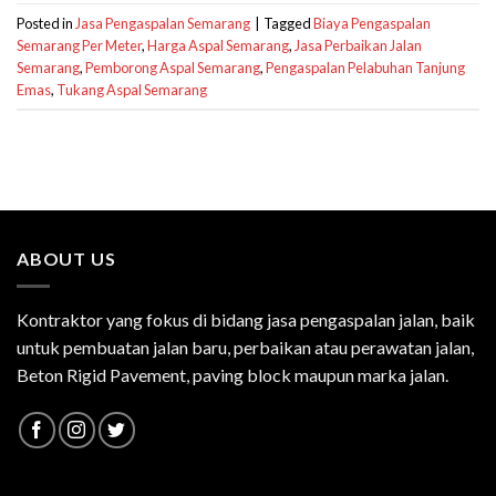
Posted in
Jasa Pengaspalan Semarang
|
Tagged
Biaya Pengaspalan
Semarang Per Meter
,
Harga Aspal Semarang
,
Jasa Perbaikan Jalan
Semarang
,
Pemborong Aspal Semarang
,
Pengaspalan Pelabuhan Tanjung
Emas
,
Tukang Aspal Semarang
ABOUT US
Kontraktor yang fokus di bidang jasa pengaspalan jalan, baik
untuk pembuatan jalan baru, perbaikan atau perawatan jalan,
Beton Rigid Pavement, paving block maupun marka jalan.