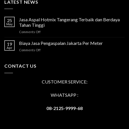
LATEST NEWS
Jasa Aspal Hotmix Tangerang Terbaik dan Berdaya
25
May
Tahan Tinggi
on
Comments Off
Jasa
Aspal
Biaya Jasa Pengaspalan Jakarta Per Meter
19
Hotmix
Apr
on
Comments Off
Tangerang
Biaya
Terbaik
Jasa
dan
Pengaspalan
CONTACT US
Berdaya
Jakarta
Tahan
Per
Tinggi
Meter
CUSTOMER SERVICE:
WHATSAPP :
08-2125-9999-68