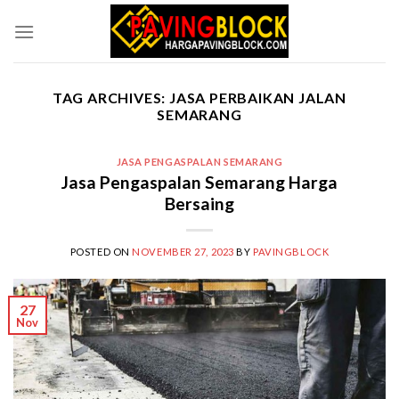
Skip
to
content
TAG ARCHIVES:
JASA PERBAIKAN JALAN
SEMARANG
JASA PENGASPALAN SEMARANG
Jasa Pengaspalan Semarang Harga
Bersaing
POSTED ON
NOVEMBER 27, 2023
BY
PAVINGBLOCK
27
Nov