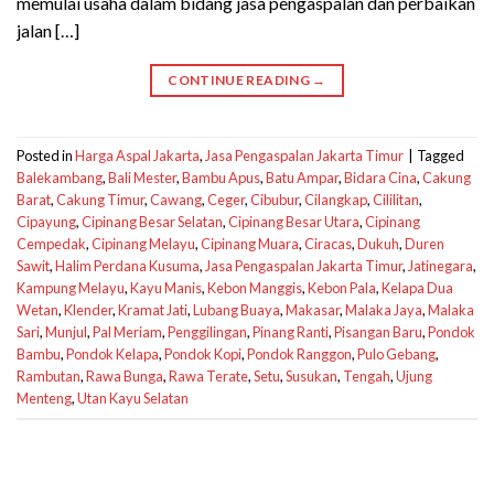
memulai usaha dalam bidang jasa pengaspalan dan perbaikan
jalan […]
CONTINUE READING
→
Posted in
Harga Aspal Jakarta
,
Jasa Pengaspalan Jakarta Timur
|
Tagged
Balekambang
,
Bali Mester
,
Bambu Apus
,
Batu Ampar
,
Bidara Cina
,
Cakung
Barat
,
Cakung Timur
,
Cawang
,
Ceger
,
Cibubur
,
Cilangkap
,
Cililitan
,
Cipayung
,
Cipinang Besar Selatan
,
Cipinang Besar Utara
,
Cipinang
Cempedak
,
Cipinang Melayu
,
Cipinang Muara
,
Ciracas
,
Dukuh
,
Duren
Sawit
,
Halim Perdana Kusuma
,
Jasa Pengaspalan Jakarta Timur
,
Jatinegara
,
Kampung Melayu
,
Kayu Manis
,
Kebon Manggis
,
Kebon Pala
,
Kelapa Dua
Wetan
,
Klender
,
Kramat Jati
,
Lubang Buaya
,
Makasar
,
Malaka Jaya
,
Malaka
Sari
,
Munjul
,
Pal Meriam
,
Penggilingan
,
Pinang Ranti
,
Pisangan Baru
,
Pondok
Bambu
,
Pondok Kelapa
,
Pondok Kopi
,
Pondok Ranggon
,
Pulo Gebang
,
Rambutan
,
Rawa Bunga
,
Rawa Terate
,
Setu
,
Susukan
,
Tengah
,
Ujung
Menteng
,
Utan Kayu Selatan