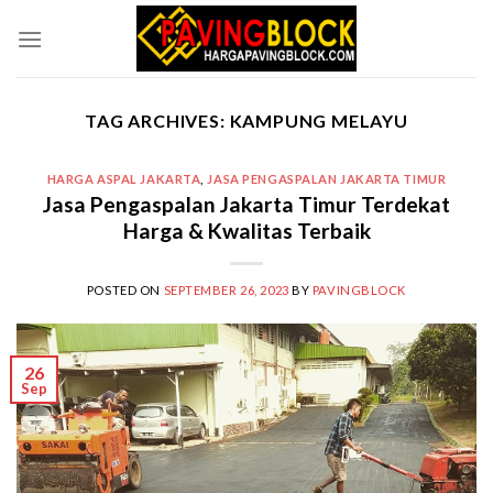
Skip
to
content
TAG ARCHIVES:
KAMPUNG MELAYU
HARGA ASPAL JAKARTA
,
JASA PENGASPALAN JAKARTA TIMUR
Jasa Pengaspalan Jakarta Timur Terdekat
Harga & Kwalitas Terbaik
POSTED ON
SEPTEMBER 26, 2023
BY
PAVINGBLOCK
26
Sep