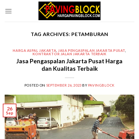
Skip
to
content
TAG ARCHIVES:
PETAMBURAN
HARGA ASPAL JAKARTA
,
JASA PENGASPALAN JAKARTA PUSAT
,
KONTRAKTOR JALAN JAKARTA TERBAIK
Jasa Pengaspalan Jakarta Pusat Harga
dan Kualitas Terbaik
POSTED ON
SEPTEMBER 26, 2023
BY
PAVINGBLOCK
26
Sep