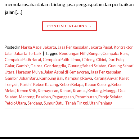
memulai usaha dalam bidang jasa pengaspalan dan perbaikan
jalan […]
CONTINUE READING
→
Posted in
Harga Aspal Jakarta
,
Jasa Pengaspalan Jakarta Pusat
,
Kontraktor
Jalan Jakarta Terbaik
|
Tagged
Bendungan Hilir
,
Bungur
,
Cempaka Baru
,
Cempaka Putih Barat
,
Cempaka Putih Timur
,
Cideng
,
Cikini
,
Duri Pulo
,
Galur
,
Gambir
,
Gelora
,
Gondangdia
,
Gunung Sahari Selatan
,
Gunung Sahari
Utara
,
Harapan Mulya
,
Jalan Aspal di Kemayoran
,
Jasa Pengaspalan
Gambir
,
Johar Baru
,
Kampung Bali
,
Kampung Rawa
,
Karang Anyar
,
Karet
Tengsin
,
Kartini
,
Kebon Kacang
,
Kebon Kelapa
,
Kebon Kosong
,
Kebon
Melati
,
Kebon Sirih
,
Kemayoran
,
Kenari
,
Kramat
,
Kwitang
,
Mangga Dua
Selatan
,
Menteng
,
Paseban
,
Pegangsaan
,
Petamburan
,
Petojo Selatan
,
Petojo Utara
,
Serdang
,
Sumur Batu
,
Tanah Tinggi
,
Utan Panjang