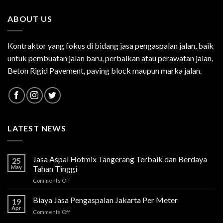
ABOUT US
Kontraktor yang fokus di bidang jasa pengaspalan jalan, baik
untuk pembuatan jalan baru, perbaikan atau perawatan jalan,
Beton Rigid Pavement, paving block maupun marka jalan.
LATEST NEWS
Jasa Aspal Hotmix Tangerang Terbaik dan Berdaya
25
May
Tahan Tinggi
on
Comments Off
Jasa
Aspal
Biaya Jasa Pengaspalan Jakarta Per Meter
19
Hotmix
Apr
on
Comments Off
Tangerang
Biaya
Terbaik