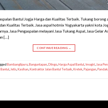
spalan Bantul Jogja Harga dan Kualitas Terbaik. Tukang borong a
an Kualitas Terbaik. Jasa aspal hotmix Yogyakarta yakni kota Jog
arnya. Jasa Pengaspalan melayani Jasa Tukang Aspal, Jasa Gelar A
an […]
CONTINUE READING
→
gged
Bambanglipuro
,
Banguntapan
,
Dlingo
,
Harga Aspal Bantul
,
Imogiri
,
Jasa Pen
 Bantul
,
Jetis
,
Kasihan
,
Kontraktor Jalan Bantul Terbaik
,
Kretek
,
Pajangan
,
Pandak