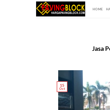
Skip
to
HOME
H
content
Jasa P
15
Oct