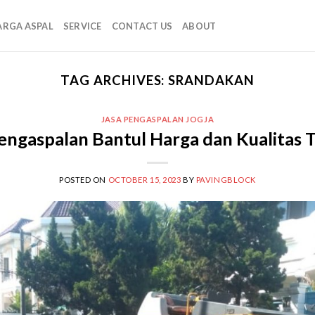
ARGA ASPAL
SERVICE
CONTACT US
ABOUT
TAG ARCHIVES:
SRANDAKAN
JASA PENGASPALAN JOGJA
engaspalan Bantul Harga dan Kualitas 
POSTED ON
OCTOBER 15, 2023
BY
PAVINGBLOCK