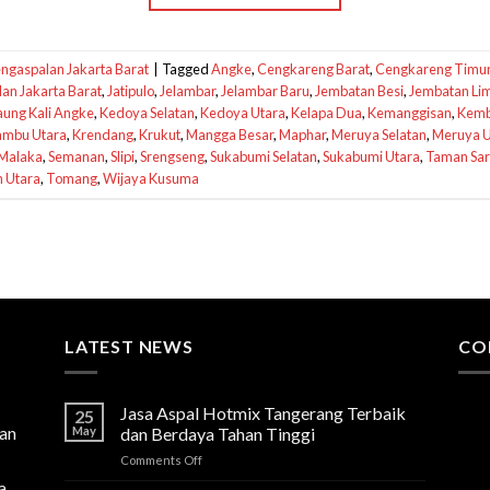
engaspalan Jakarta Barat
|
Tagged
Angke
,
Cengkareng Barat
,
Cengkareng Timu
an Jakarta Barat
,
Jatipulo
,
Jelambar
,
Jelambar Baru
,
Jembatan Besi
,
Jembatan Li
ung Kali Angke
,
Kedoya Selatan
,
Kedoya Utara
,
Kelapa Dua
,
Kemanggisan
,
Kemb
ambu Utara
,
Krendang
,
Krukut
,
Mangga Besar
,
Maphar
,
Meruya Selatan
,
Meruya U
Malaka
,
Semanan
,
Slipi
,
Srengseng
,
Sukabumi Selatan
,
Sukabumi Utara
,
Taman Sar
n Utara
,
Tomang
,
Wijaya Kusuma
LATEST NEWS
CO
Jasa Aspal Hotmix Tangerang Terbaik
25
lan
May
dan Berdaya Tahan Tinggi
on
Comments Off
Jasa
a