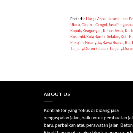
Posted in
Harga Aspal Jakarta
,
Jasa P
Utara
,
Glodok
,
Grogol
,
Jasa Pengaspal
Kapuk
,
Keagungan
,
Kebon Jeruk
,
Keda
Kosambi
,
Kota Bambu Selatan
,
Kota B
Pekojan
,
Pinangsia
,
Rawa Buaya
,
Roa 
Tanjung Duren Selatan
,
Tanjung Dure
ABOUT US
Kontraktor yang fokus di bidang jasa
pengaspalan jalan, baik untuk pembuatan ja
baru, perbaikan atau perawatan jalan, Beton
Rigid Pavement, paving block maupun mark