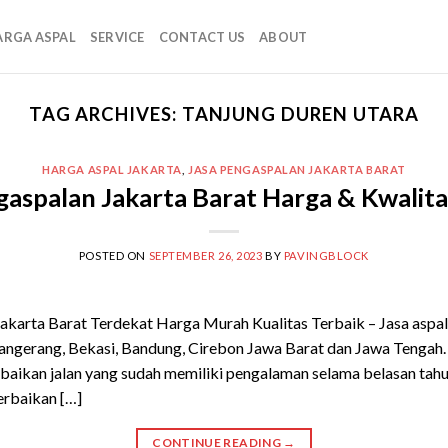
ARGA ASPAL
SERVICE
CONTACT US
ABOUT
TAG ARCHIVES:
TANJUNG DUREN UTARA
HARGA ASPAL JAKARTA
,
JASA PENGASPALAN JAKARTA BARAT
gaspalan Jakarta Barat Harga & Kwalita
POSTED ON
SEPTEMBER 26, 2023
BY
PAVINGBLOCK
akarta Barat Terdekat Harga Murah Kualitas Terbaik – Jasa asp
 Tangerang, Bekasi, Bandung, Cirebon Jawa Barat dan Jawa Teng
perbaikan jalan yang sudah memiliki pengalaman selama belasan ta
erbaikan […]
CONTINUE READING
→