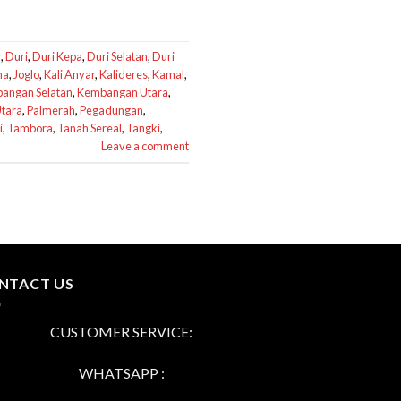
r
,
Duri
,
Duri Kepa
,
Duri Selatan
,
Duri
ma
,
Joglo
,
Kali Anyar
,
Kalideres
,
Kamal
,
angan Selatan
,
Kembangan Utara
,
tara
,
Palmerah
,
Pegadungan
,
i
,
Tambora
,
Tanah Sereal
,
Tangki
,
Leave a comment
NTACT US
CUSTOMER SERVICE:
WHATSAPP :