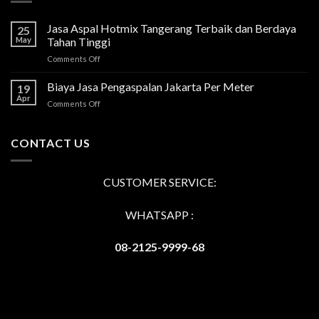
Jasa Aspal Hotmix Tangerang Terbaik dan Berdaya
25
May
Tahan Tinggi
on
Comments Off
Jasa
Aspal
Biaya Jasa Pengaspalan Jakarta Per Meter
19
Hotmix
Apr
on
Comments Off
Tangerang
Biaya
Terbaik
Jasa
dan
Pengaspalan
CONTACT US
Berdaya
Jakarta
Tahan
Per
Tinggi
Meter
CUSTOMER SERVICE:
WHATSAPP :
08-2125-9999-68