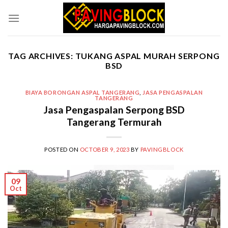
Skip
to
content
TAG ARCHIVES:
TUKANG ASPAL MURAH SERPONG
BSD
BIAYA BORONGAN ASPAL TANGERANG
,
JASA PENGASPALAN
TANGERANG
Jasa Pengaspalan Serpong BSD
Tangerang Termurah
POSTED ON
OCTOBER 9, 2023
BY
PAVINGBLOCK
09
Oct