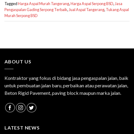
Tagged
Harga Aspal Murah Tangerang
,
Harga Aspal Serpong BSD
,
Jasa
Pengaspalan Gading Serpong Terbaik
,
Jual Aspal Tangerang
,
Tukang Aspal
Murah Serpong BSD
ABOUT US
Kontraktor yang fokus di bidang jasa pengaspalan jalan, baik
untuk pembuatan jalan baru, perbaikan atau perawatan jalan,
Beton Rigid Pavement, paving block maupun marka jalan.
LATEST NEWS