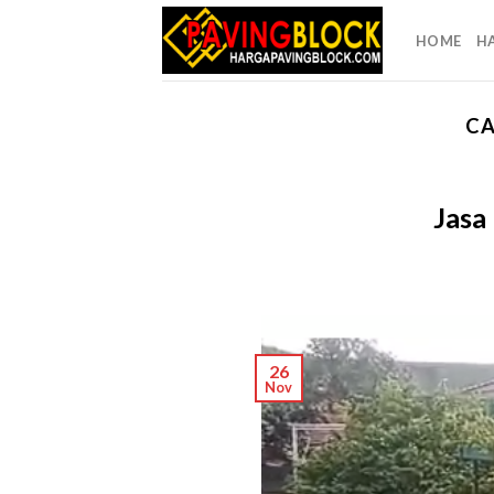
Skip
to
HOME
H
content
CA
Jasa
26
Nov