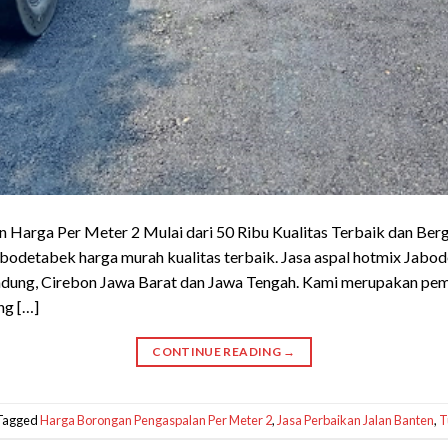
 Harga Per Meter 2 Mulai dari 50 Ribu Kualitas Terbaik dan Berg
abodetabek harga murah kualitas terbaik. Jasa aspal hotmix Jabod
ndung, Cirebon Jawa Barat dan Jawa Tengah. Kami merupakan pemb
ng […]
CONTINUE READING
→
Tagged
Harga Borongan Pengaspalan Per Meter 2
,
Jasa Perbaikan Jalan Banten
,
T