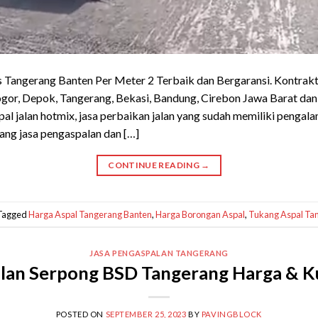
 Tangerang Banten Per Meter 2 Terbaik dan Bergaransi. Kontraktor
gor, Depok, Tangerang, Bekasi, Bandung, Cirebon Jawa Barat da
l jalan hotmix, jasa perbaikan jalan yang sudah memiliki pengala
ng jasa pengaspalan dan […]
CONTINUE READING
→
Tagged
Harga Aspal Tangerang Banten
,
Harga Borongan Aspal
,
Tukang Aspal Ta
JASA PENGASPALAN TANGERANG
lan Serpong BSD Tangerang Harga & Ku
POSTED ON
SEPTEMBER 25, 2023
BY
PAVINGBLOCK