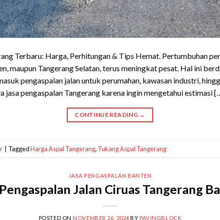
rang Terbaru: Harga, Perhitungan & Tips Hemat. Pertumbuhan pe
en, maupun Tangerang Selatan, terus meningkat pesat. Hal ini be
rmasuk pengaspalan jalan untuk perumahan, kawasan industri, hing
ya jasa pengaspalan Tangerang karena ingin mengetahui estimasi [
CONTINUE READING
→
r
|
Tagged
Harga Aspal Tangerang
,
Tukang Aspal Tangerang
JASA PENGASPALAN BANTEN
 Pengaspalan Jalan Ciruas Tangerang B
POSTED ON
NOVEMBER 26, 2024
BY
PAVINGBLOCK