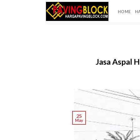
Skip
to
HOME
H
content
Jasa Aspal 
25
May