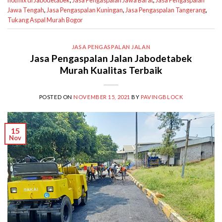
Jawa Tengah
,
Jasa Pengaspalan Kuningan
,
Jasa Pengaspalan Tangerang
,
Tukang Aspal Murah Bogor
JASA PENGASPALAN JALAN
Jasa Pengaspalan Jalan Jabodetabek
Murah Kualitas Terbaik
POSTED ON
NOVEMBER 15, 2021
BY
PAVINGBLOCK
15
Nov