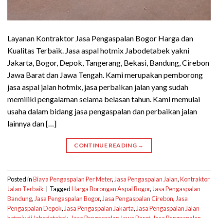
Layanan Kontraktor Jasa Pengaspalan Bogor Harga dan
Kualitas Terbaik. Jasa aspal hotmix Jabodetabek yakni
Jakarta, Bogor, Depok, Tangerang, Bekasi, Bandung, Cirebon
Jawa Barat dan Jawa Tengah. Kami merupakan pemborong
jasa aspal jalan hotmix, jasa perbaikan jalan yang sudah
memiliki pengalaman selama belasan tahun. Kami memulai
usaha dalam bidang jasa pengaspalan dan perbaikan jalan
lainnya dan […]
CONTINUE READING
→
Posted in
Biaya Pengaspalan Per Meter
,
Jasa Pengaspalan Jalan
,
Kontraktor
Jalan Terbaik
|
Tagged
Harga Borongan Aspal Bogor
,
Jasa Pengaspalan
Bandung
,
Jasa Pengaspalan Bogor
,
Jasa Pengaspalan Cirebon
,
Jasa
Pengaspalan Depok
,
Jasa Pengaspalan Jakarta
,
Jasa Pengaspalan Jalan
hotmix di Jabodetabek
,
Jasa Pengaspalan Jawa Barat
,
Jasa Pengaspalan