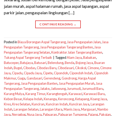
jalan murah, aspal halaman rumah, jasa aspal lapangan, aspal
parkir jalan, pengaspalan lingkungan […]
CONTINUE READING
→
Posted in
Biaya Borongan Aspal Tangerang
,
Jasa Pengaspalan Jalan
,
Jasa
Pengaspalan Tangerang
,
Jasa Pengaspalan Tangerang Banten
,
Jasa
Pengaspalan Tangerang Selatan
,
Kontraktor Jalan Tangerang Banten
,
Tukang Aspal Tangerang Terbaik
|
Tagged
Alam Jaya
,
Babakan
,
Batuceper
,
Batujaya
,
Batusari
,
Belendung
,
Benda
,
Bojong Jaya
,
Buaran
Indah
,
Bugel
,
Cibodas
,
Cibodas Baru
,
Cibodasari
,
Cikokol
,
Cimone
,
Cimone
Jaya
,
Cipadu
,
Cipadu Jaya
,
Cipete
,
Cipondoh
,
Cipondoh Indah
,
Cipondoh
Makmur
,
Gaga
,
Gandasari
,
Gerendeng
,
Gondrong
,
Harga Aspal
Tangerang
,
Jasa Pengaspalan Banten
,
Jasa Pengaspalan Murah
,
Jasa
Pengaspalan Tangerang
,
Jatake
,
Jatiuwung
,
Jurumudi
,
Jurumudi Baru
,
Karang Mulya
,
Karang Timur
,
Karangtengah
,
Karawaci
,
Karawaci Baru
,
Kebon Besar
,
Kelapa Indah
,
Kenanga
,
Keroncong
,
Ketapang
,
Koang Jaya
,
Kreo
,
Kreo Selatan
,
Kunciran
,
Kunciran Indah
,
Kunciran Jaya
,
Larangan
Indah
,
Larangan Selatan
,
Larangan Utara
,
Manis Jaya
,
Margasari
,
Nambo
Jaya
,
Nerogtog
,
Nusa Jaya
,
Pabuaran
,
Pabuaran Tumpeng
,
Pajang
,
Pakojan
,