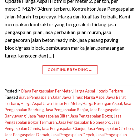
Update Harga Aspal Hotmix per meter 2. per ton, per
meter3, M2/M3/drum terbaru. Kontraktor Jasa Pengaspalan
Jalan Murah Terpercaya, Harga dan Kualitas Terbaik. Kami
merupakan kontraktor yang bergerak di bidang jasa
pengaspalan jalan, jasa perbaikan jalan murah, jasa
pengecoran jalan beton ready mix, jasa pasang paving
block/grass block, pembuatan marka jalan, pemasangan
turap, kansteen dan […]
CONTINUE READING
→
Posted in
Biaya Pengaspalan Per Meter
,
Harga Aspal Hotmix Terbaru
|
Tagged
Biaya Pengaspalan Jalan Jawa Timur
,
Harga Aspal Jawa Barat
Terbaru
,
Harga Aspal Jawa Timur Per Meter
,
Harga Borongan Aspal
,
Jasa
Pengaspalan Bandung
,
Jasa Pengaspalan Banjar
,
Jasa Pengaspalan
Banyuwangi
,
Jasa Pengaspalan Blitar
,
Jasa Pengaspalan Bogor
,
Jasa
Pengaspalan Bogor Termurah
,
Jasa Pengaspalan Bojonegoro
,
Jasa
Pengaspalan Ciamis
,
Jasa Pengaspalan Cianjur
,
Jasa Pengaspalan Cirebon
,
Jasa Pengaspalan Demak
,
Jasa Pengaspalan Depok
,
Jasa Pengaspalan