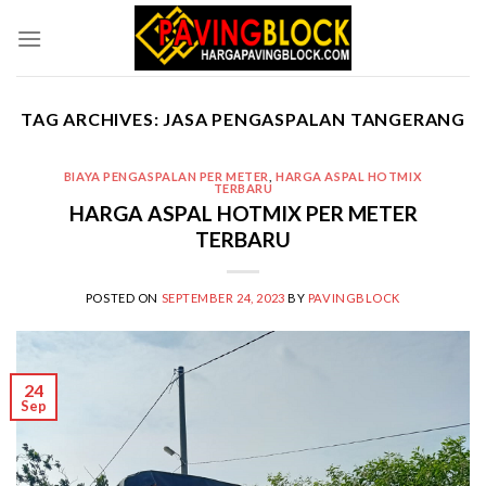
Skip
to
content
TAG ARCHIVES:
JASA PENGASPALAN TANGERANG
BIAYA PENGASPALAN PER METER
,
HARGA ASPAL HOTMIX
TERBARU
HARGA ASPAL HOTMIX PER METER
TERBARU
POSTED ON
SEPTEMBER 24, 2023
BY
PAVINGBLOCK
24
Sep