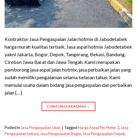
Kontraktor Jasa Pengaspalan Jalan hotmix di Jabodetabek
harga murah kualitas terbaik. Jasa aspal hotmix Jabodetabek
yakni Jakarta, Bogor, Depok, Tangerang, Bekasi, Bandung,
Cirebon Jawa Barat dan Jawa Tengah. Kami merupakan
pemborong jasa aspal jalan hotmix, jasa perbaikan jalan yang
sudah memiliki pengalaman selama belasan tahun. Kami
memulai usaha dalam bidang jasa pengaspalan dan perbaikan
jalan […]
CONTINUE READING
→
Posted in
Jasa Pengaspalan Jalan
|
Tagged
Harga Aspal Per Meter 2
,
Jasa
Pengaspalan bekasi
,
Jasa Pengaspalan Bogor
,
Jasa Pengaspalan Depok
,