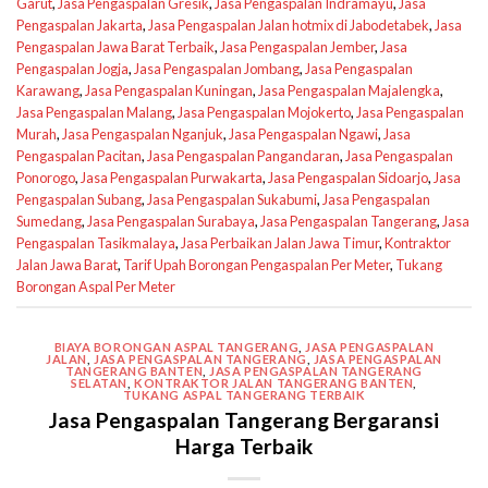
Garut
,
Jasa Pengaspalan Gresik
,
Jasa Pengaspalan Indramayu
,
Jasa
Pengaspalan Jakarta
,
Jasa Pengaspalan Jalan hotmix di Jabodetabek
,
Jasa
Pengaspalan Jawa Barat Terbaik
,
Jasa Pengaspalan Jember
,
Jasa
Pengaspalan Jogja
,
Jasa Pengaspalan Jombang
,
Jasa Pengaspalan
Karawang
,
Jasa Pengaspalan Kuningan
,
Jasa Pengaspalan Majalengka
,
Jasa Pengaspalan Malang
,
Jasa Pengaspalan Mojokerto
,
Jasa Pengaspalan
Murah
,
Jasa Pengaspalan Nganjuk
,
Jasa Pengaspalan Ngawi
,
Jasa
Pengaspalan Pacitan
,
Jasa Pengaspalan Pangandaran
,
Jasa Pengaspalan
Ponorogo
,
Jasa Pengaspalan Purwakarta
,
Jasa Pengaspalan Sidoarjo
,
Jasa
Pengaspalan Subang
,
Jasa Pengaspalan Sukabumi
,
Jasa Pengaspalan
Sumedang
,
Jasa Pengaspalan Surabaya
,
Jasa Pengaspalan Tangerang
,
Jasa
Pengaspalan Tasikmalaya
,
Jasa Perbaikan Jalan Jawa Timur
,
Kontraktor
Jalan Jawa Barat
,
Tarif Upah Borongan Pengaspalan Per Meter
,
Tukang
Borongan Aspal Per Meter
BIAYA BORONGAN ASPAL TANGERANG
,
JASA PENGASPALAN
JALAN
,
JASA PENGASPALAN TANGERANG
,
JASA PENGASPALAN
TANGERANG BANTEN
,
JASA PENGASPALAN TANGERANG
SELATAN
,
KONTRAKTOR JALAN TANGERANG BANTEN
,
TUKANG ASPAL TANGERANG TERBAIK
Jasa Pengaspalan Tangerang Bergaransi
Harga Terbaik