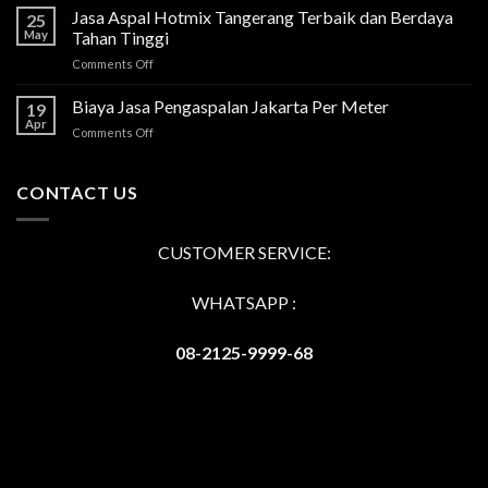
Jasa Aspal Hotmix Tangerang Terbaik dan Berdaya
25
May
Tahan Tinggi
on
Comments Off
Jasa
Aspal
Biaya Jasa Pengaspalan Jakarta Per Meter
19
Hotmix
Apr
on
Comments Off
Tangerang
Biaya
Terbaik
Jasa
dan
Pengaspalan
CONTACT US
Berdaya
Jakarta
Tahan
Per
Tinggi
Meter
CUSTOMER SERVICE:
WHATSAPP :
08-2125-9999-68