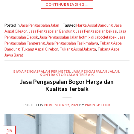
CONTINUE READING
→
Posted in
Jasa Pengaspalan Jalan
|
Tagged
Harga Aspal Bandung
,
Jasa
Aspal Cilegon
,
Jasa Pengaspalan Bandung
,
Jasa Pengaspalan bekasi
,
Jasa
Pengaspalan Depok
,
Jasa Pengaspalan Jalan hotmix di Jabodetabek
,
Jasa
Pengaspalan Tangerang
,
Jasa Pengaspalan Tasikmalaya
,
Tukang Aspal
Bandung
,
Tukang Aspal Cirebon
,
Tukang Aspal Jakarta
,
Tukang Aspal
Jawa Barat
BIAYA PENGASPALAN PER METER
,
JASA PENGASPALAN JALAN
,
KONTRAKTOR JALAN TERBAIK
Jasa Pengaspalan Bogor Harga dan
Kualitas Terbaik
POSTED ON
NOVEMBER 15, 2021
BY
PAVINGBLOCK
15