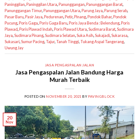
Paninggilan
,
Paninggilan Utara
,
Panunggangan
,
Panunggangan Barat
,
Panunggangan Timur
,
Panunggangan Utara
,
Parung Jaya
,
Parung Serab
,
Pasar Baru
,
Pasir Jaya
,
Pedurenan
,
Petir
,
Pinang
,
Pondok Bahar
,
Pondok
Pucung
,
Poris Gaga
,
Poris Gaga Baru
,
Poris Jaya Benda : Belendung
,
Poris
Plawad
,
Poris Plawad Indah
,
Poris Plawad Utara
,
Sudimara Barat
,
Sudimara
Jaya
,
Sudimara Pinang
,
Sudimara Selatan
,
Suka Asih
,
Sukajadi
,
Sukarasa
,
Sukasari
,
Sumur Pacing
,
Tajur
,
Tanah Tinggi
,
Tukang Aspal Tangerang
,
Uwung Jay
JASA PENGASPALAN JALAN
Jasa Pengaspalan Jalan Bandung Harga
Murah Terbaik
POSTED ON
NOVEMBER 20, 2021
BY
PAVINGBLOCK
20
Nov