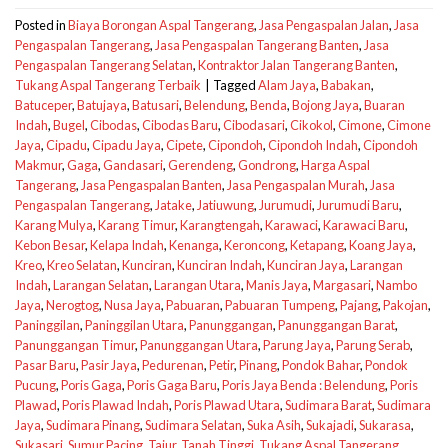
Posted in
Biaya Borongan Aspal Tangerang
,
Jasa Pengaspalan Jalan
,
Jasa
Pengaspalan Tangerang
,
Jasa Pengaspalan Tangerang Banten
,
Jasa
Pengaspalan Tangerang Selatan
,
Kontraktor Jalan Tangerang Banten
,
Tukang Aspal Tangerang Terbaik
|
Tagged
Alam Jaya
,
Babakan
,
Batuceper
,
Batujaya
,
Batusari
,
Belendung
,
Benda
,
Bojong Jaya
,
Buaran
Indah
,
Bugel
,
Cibodas
,
Cibodas Baru
,
Cibodasari
,
Cikokol
,
Cimone
,
Cimone
Jaya
,
Cipadu
,
Cipadu Jaya
,
Cipete
,
Cipondoh
,
Cipondoh Indah
,
Cipondoh
Makmur
,
Gaga
,
Gandasari
,
Gerendeng
,
Gondrong
,
Harga Aspal
Tangerang
,
Jasa Pengaspalan Banten
,
Jasa Pengaspalan Murah
,
Jasa
Pengaspalan Tangerang
,
Jatake
,
Jatiuwung
,
Jurumudi
,
Jurumudi Baru
,
Karang Mulya
,
Karang Timur
,
Karangtengah
,
Karawaci
,
Karawaci Baru
,
Kebon Besar
,
Kelapa Indah
,
Kenanga
,
Keroncong
,
Ketapang
,
Koang Jaya
,
Kreo
,
Kreo Selatan
,
Kunciran
,
Kunciran Indah
,
Kunciran Jaya
,
Larangan
Indah
,
Larangan Selatan
,
Larangan Utara
,
Manis Jaya
,
Margasari
,
Nambo
Jaya
,
Nerogtog
,
Nusa Jaya
,
Pabuaran
,
Pabuaran Tumpeng
,
Pajang
,
Pakojan
,
Paninggilan
,
Paninggilan Utara
,
Panunggangan
,
Panunggangan Barat
,
Panunggangan Timur
,
Panunggangan Utara
,
Parung Jaya
,
Parung Serab
,
Pasar Baru
,
Pasir Jaya
,
Pedurenan
,
Petir
,
Pinang
,
Pondok Bahar
,
Pondok
Pucung
,
Poris Gaga
,
Poris Gaga Baru
,
Poris Jaya Benda : Belendung
,
Poris
Plawad
,
Poris Plawad Indah
,
Poris Plawad Utara
,
Sudimara Barat
,
Sudimara
Jaya
,
Sudimara Pinang
,
Sudimara Selatan
,
Suka Asih
,
Sukajadi
,
Sukarasa
,
Sukasari
,
Sumur Pacing
,
Tajur
,
Tanah Tinggi
,
Tukang Aspal Tangerang
,