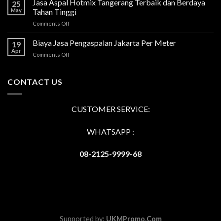
Jasa Aspal Hotmix Tangerang Terbaik dan Berdaya
25
May
Tahan Tinggi
on
Comments Off
Jasa
Aspal
Biaya Jasa Pengaspalan Jakarta Per Meter
19
Hotmix
Apr
on
Comments Off
Tangerang
Biaya
Terbaik
Jasa
dan
Pengaspalan
CONTACT US
Berdaya
Jakarta
Tahan
Per
Tinggi
Meter
CUSTOMER SERVICE:
WHATSAPP :
08-2125-9999-68
Supported by:
UKMPromo.Com