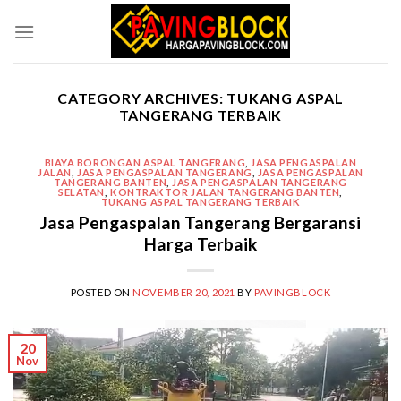
Skip
to
content
CATEGORY ARCHIVES:
TUKANG ASPAL
TANGERANG TERBAIK
BIAYA BORONGAN ASPAL TANGERANG
,
JASA PENGASPALAN
JALAN
,
JASA PENGASPALAN TANGERANG
,
JASA PENGASPALAN
TANGERANG BANTEN
,
JASA PENGASPALAN TANGERANG
SELATAN
,
KONTRAKTOR JALAN TANGERANG BANTEN
,
TUKANG ASPAL TANGERANG TERBAIK
Jasa Pengaspalan Tangerang Bergaransi
Harga Terbaik
POSTED ON
NOVEMBER 20, 2021
BY
PAVINGBLOCK
20
Nov