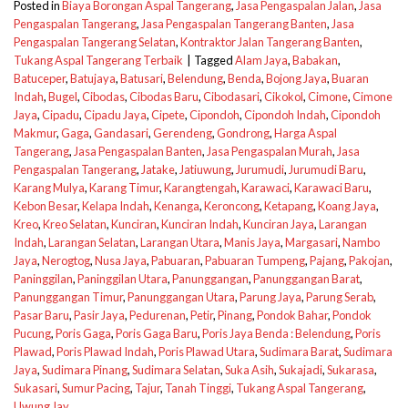
Posted in
Biaya Borongan Aspal Tangerang
,
Jasa Pengaspalan Jalan
,
Jasa
Pengaspalan Tangerang
,
Jasa Pengaspalan Tangerang Banten
,
Jasa
Pengaspalan Tangerang Selatan
,
Kontraktor Jalan Tangerang Banten
,
Tukang Aspal Tangerang Terbaik
|
Tagged
Alam Jaya
,
Babakan
,
Batuceper
,
Batujaya
,
Batusari
,
Belendung
,
Benda
,
Bojong Jaya
,
Buaran
Indah
,
Bugel
,
Cibodas
,
Cibodas Baru
,
Cibodasari
,
Cikokol
,
Cimone
,
Cimone
Jaya
,
Cipadu
,
Cipadu Jaya
,
Cipete
,
Cipondoh
,
Cipondoh Indah
,
Cipondoh
Makmur
,
Gaga
,
Gandasari
,
Gerendeng
,
Gondrong
,
Harga Aspal
Tangerang
,
Jasa Pengaspalan Banten
,
Jasa Pengaspalan Murah
,
Jasa
Pengaspalan Tangerang
,
Jatake
,
Jatiuwung
,
Jurumudi
,
Jurumudi Baru
,
Karang Mulya
,
Karang Timur
,
Karangtengah
,
Karawaci
,
Karawaci Baru
,
Kebon Besar
,
Kelapa Indah
,
Kenanga
,
Keroncong
,
Ketapang
,
Koang Jaya
,
Kreo
,
Kreo Selatan
,
Kunciran
,
Kunciran Indah
,
Kunciran Jaya
,
Larangan
Indah
,
Larangan Selatan
,
Larangan Utara
,
Manis Jaya
,
Margasari
,
Nambo
Jaya
,
Nerogtog
,
Nusa Jaya
,
Pabuaran
,
Pabuaran Tumpeng
,
Pajang
,
Pakojan
,
Paninggilan
,
Paninggilan Utara
,
Panunggangan
,
Panunggangan Barat
,
Panunggangan Timur
,
Panunggangan Utara
,
Parung Jaya
,
Parung Serab
,
Pasar Baru
,
Pasir Jaya
,
Pedurenan
,
Petir
,
Pinang
,
Pondok Bahar
,
Pondok
Pucung
,
Poris Gaga
,
Poris Gaga Baru
,
Poris Jaya Benda : Belendung
,
Poris
Plawad
,
Poris Plawad Indah
,
Poris Plawad Utara
,
Sudimara Barat
,
Sudimara
Jaya
,
Sudimara Pinang
,
Sudimara Selatan
,
Suka Asih
,
Sukajadi
,
Sukarasa
,
Sukasari
,
Sumur Pacing
,
Tajur
,
Tanah Tinggi
,
Tukang Aspal Tangerang
,
Uwung Jay