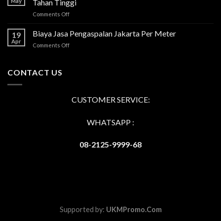
May
Tahan Tinggi
on
Comments Off
Jasa
Aspal
Biaya Jasa Pengaspalan Jakarta Per Meter
19
Hotmix
Apr
on
Comments Off
Tangerang
Biaya
Terbaik
Jasa
dan
Pengaspalan
CONTACT US
Berdaya
Jakarta
Tahan
Per
Tinggi
Meter
CUSTOMER SERVICE:
WHATSAPP :
08-2125-9999-68
Supported by:
UKMPromo.Com