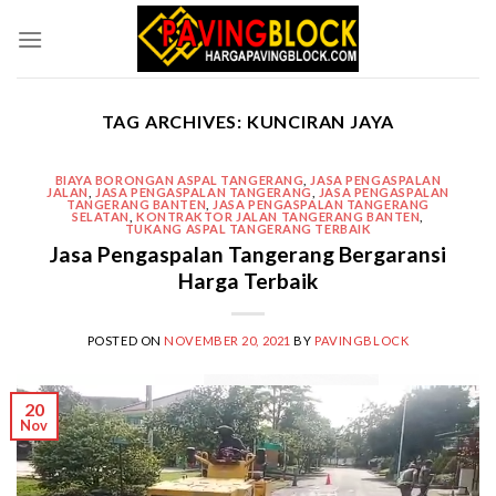
Skip
to
content
TAG ARCHIVES:
KUNCIRAN JAYA
BIAYA BORONGAN ASPAL TANGERANG
,
JASA PENGASPALAN
JALAN
,
JASA PENGASPALAN TANGERANG
,
JASA PENGASPALAN
TANGERANG BANTEN
,
JASA PENGASPALAN TANGERANG
SELATAN
,
KONTRAKTOR JALAN TANGERANG BANTEN
,
TUKANG ASPAL TANGERANG TERBAIK
Jasa Pengaspalan Tangerang Bergaransi
Harga Terbaik
POSTED ON
NOVEMBER 20, 2021
BY
PAVINGBLOCK
20
Nov