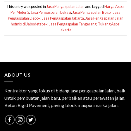
This entry was posted in
Jasa Pengaspalan Jalan
and tagged
Harga Aspal
Per Meter 2
,
Jasa Pengaspalan bekasi
,
Jasa Pengaspalan Bogor
,
Jasa
Pengaspalan Depok
,
Jasa Pengaspalan Jakarta
,
Jasa Pengaspalan Jalan
hotmix di Jabodetabek
,
Jasa Pengaspalan Tangerang
,
Tukang Aspal
Jakarta
.
ABOUT US
Kontraktor yang fokus di bidang jasa pengaspalan jalan, baik
untuk pembuatan jalan baru, perbaikan atau perawatan jalan,
Beton Rigid Pavement, paving block maupun marka jalan.