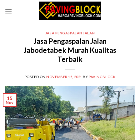
Skip
to
content
JASA PENGASPALAN JALAN
Jasa Pengaspalan Jalan
Jabodetabek Murah Kualitas
Terbaik
POSTED ON
NOVEMBER 15, 2021
BY
PAVINGBLOCK
15
Nov