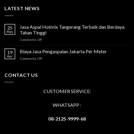
LATEST NEWS
Jasa Aspal Hotmix Tangerang Terbaik dan Berdaya
25
May
Tahan Tinggi
on
Comments Off
Jasa
Aspal
Biaya Jasa Pengaspalan Jakarta Per Meter
19
Hotmix
Apr
on
Comments Off
Tangerang
Biaya
Terbaik
Jasa
dan
Pengaspalan
CONTACT US
Berdaya
Jakarta
Tahan
Per
Tinggi
Meter
CUSTOMER SERVICE:
WHATSAPP :
08-2125-9999-68