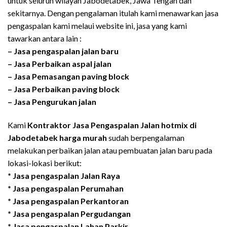
untuk seluruh wilayah Jabodetabek, Jawa Tengah dan
sekitarnya. Dengan pengalaman itulah kami menawarkan jasa
pengaspalan kami melaui website ini, jasa yang kami
tawarkan antara lain :
– Jasa pengaspalan jalan baru
– Jasa Perbaikan aspal jalan
– Jasa Pemasangan paving block
– Jasa Perbaikan paving block
– Jasa Pengurukan jalan
Kami
Kontraktor Jasa Pengaspalan Jalan hotmix di
Jabodetabek harga murah
sudah berpengalaman
melakukan perbaikan jalan atau pembuatan jalan baru pada
lokasi-lokasi berikut:
*
Jasa pengaspalan
Jalan Raya
*
Jasa pengaspalan
Perumahan
*
Jasa pengaspalan
Perkantoran
*
Jasa pengaspalan
Pergudangan
*
Jasa pengaspalan
Lahan Parkir