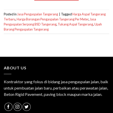
Posted in
Jasa Pengaspalan Tangerang
|
Tagged
Harga Aspal Tangerang
Terbaru
,
Harga Borongan Pengaspalan Tangerang Per Meter
,
Jasa
Pengaspalan Serpong BSD Tangerang
,
Tukang Aspal Tangerang
,
Upah
Borong Pengaspalan Tangerang
ABOUT US
Kontraktor yang fokus di bidang jasa pengaspalan jalan, baik
untuk pembuatan jalan baru, perbaikan atau perawatan jalan,
Beton Rigid Pavement, paving block maupun marka jalan.