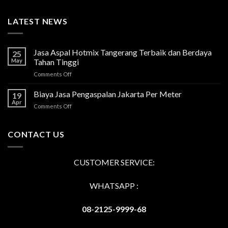
LATEST NEWS
Jasa Aspal Hotmix Tangerang Terbaik dan Berdaya
25
May
Tahan Tinggi
on
Comments Off
Jasa
Aspal
Biaya Jasa Pengaspalan Jakarta Per Meter
19
Hotmix
Apr
on
Comments Off
Tangerang
Biaya
Terbaik
Jasa
dan
Pengaspalan
CONTACT US
Berdaya
Jakarta
Tahan
Per
Tinggi
Meter
CUSTOMER SERVICE:
WHATSAPP :
08-2125-9999-68