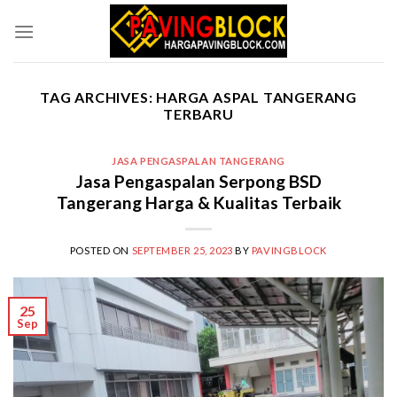
Skip
to
content
TAG ARCHIVES:
HARGA ASPAL TANGERANG
TERBARU
JASA PENGASPALAN TANGERANG
Jasa Pengaspalan Serpong BSD
Tangerang Harga & Kualitas Terbaik
POSTED ON
SEPTEMBER 25, 2023
BY
PAVINGBLOCK
25
Sep