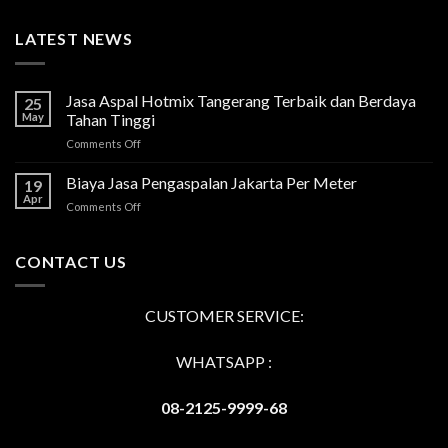
LATEST NEWS
Jasa Aspal Hotmix Tangerang Terbaik dan Berdaya
25
May
Tahan Tinggi
on
Comments Off
Jasa
Aspal
Biaya Jasa Pengaspalan Jakarta Per Meter
19
Hotmix
Apr
on
Comments Off
Tangerang
Biaya
Terbaik
Jasa
dan
Pengaspalan
CONTACT US
Berdaya
Jakarta
Tahan
Per
Tinggi
Meter
CUSTOMER SERVICE:
WHATSAPP :
08-2125-9999-68