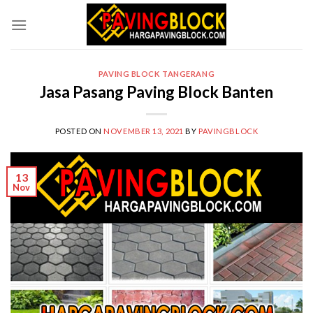
Skip
to
content
PAVING BLOCK TANGERANG
Jasa Pasang Paving Block Banten
POSTED ON
NOVEMBER 13, 2021
BY
PAVINGBLOCK
13
Nov