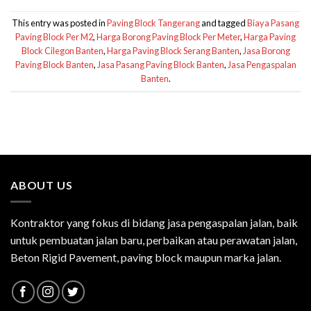
This entry was posted in
Paving Block Tangerang
and tagged
Biaya Pasang
Paving Block Per M2
,
Harga Borong Paving Block Per Meter
,
Harga Paving
Block Cilegon Banten
,
Harga Paving Block Serang Banten
,
Jasa Borong
Paving Block Banten
,
Jasa Pasang Paving Block Banten
,
Jasa Pengaspalan
Banten
.
ABOUT US
Kontraktor yang fokus di bidang jasa pengaspalan jalan, baik
untuk pembuatan jalan baru, perbaikan atau perawatan jalan,
Beton Rigid Pavement, paving block maupun marka jalan.