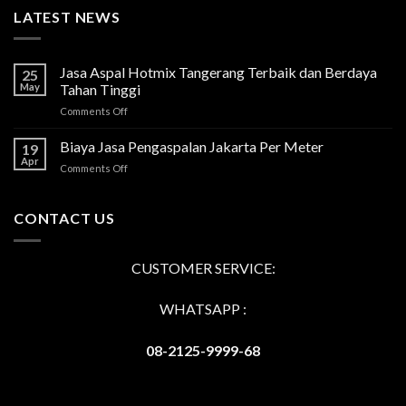
LATEST NEWS
Jasa Aspal Hotmix Tangerang Terbaik dan Berdaya
25
May
Tahan Tinggi
on
Comments Off
Jasa
Aspal
Biaya Jasa Pengaspalan Jakarta Per Meter
19
Hotmix
Apr
on
Comments Off
Tangerang
Biaya
Terbaik
Jasa
dan
Pengaspalan
CONTACT US
Berdaya
Jakarta
Tahan
Per
Tinggi
Meter
CUSTOMER SERVICE:
WHATSAPP :
08-2125-9999-68