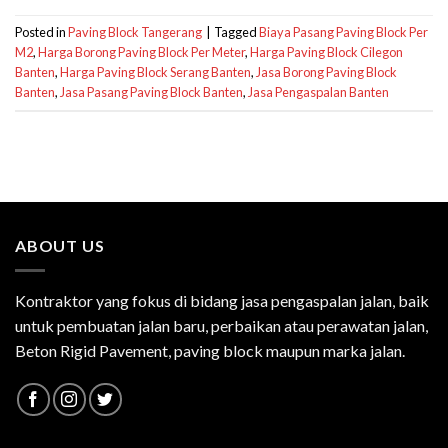
Posted in
Paving Block Tangerang
|
Tagged
Biaya Pasang Paving Block Per
M2
,
Harga Borong Paving Block Per Meter
,
Harga Paving Block Cilegon
Banten
,
Harga Paving Block Serang Banten
,
Jasa Borong Paving Block
Banten
,
Jasa Pasang Paving Block Banten
,
Jasa Pengaspalan Banten
ABOUT US
Kontraktor yang fokus di bidang jasa pengaspalan jalan, baik
untuk pembuatan jalan baru, perbaikan atau perawatan jalan,
Beton Rigid Pavement, paving block maupun marka jalan.