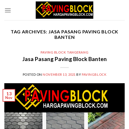
Skip
to
content
TAG ARCHIVES:
JASA PASANG PAVING BLOCK
BANTEN
PAVING BLOCK TANGERANG
Jasa Pasang Paving Block Banten
POSTED ON
NOVEMBER 13, 2021
BY
PAVINGBLOCK
13
Nov