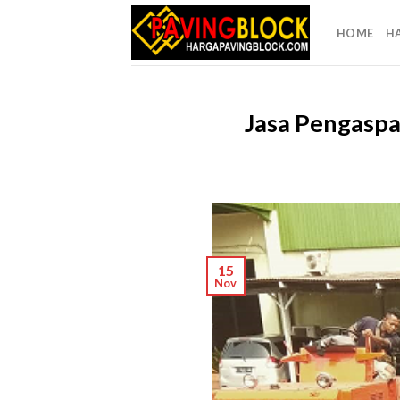
Skip
to
HOME
H
content
Jasa Pengaspa
15
Nov