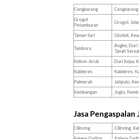
Cengkareng
Cengkareng 
Grogol
Grogol, Jela
Petamburan
Taman Sari
Glodok, Keag
Angke, Duri 
Tambora
Tanah Serea
Kebon Jeruk
Duri Kepa, K
Kalideres
Kalideres, K
Palmerah
Jatipulo, Ke
Kembangan
Joglo, Kemb
Jasa Pengaspalan 
Cilincing
Cilincing, K
Kelapa Gading
Kelapa Gadi