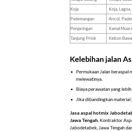
Koja
Koja, Lagoa,
Pademangan
Ancol, Pade
Penjaringan
Kamal Muara,
Tanjung Priok
Kebon Bawan
Kelebihan jalan As
Permukaan Jalan beraspal 
melewatinya.
Biaya perawatan yang lebih 
Jika dibandingkan material 
Jasa aspal hotmix Jabodetab
Jawa Tengah
. Kontraktor Asp
Jabodetabek, Jawa Tengah dan