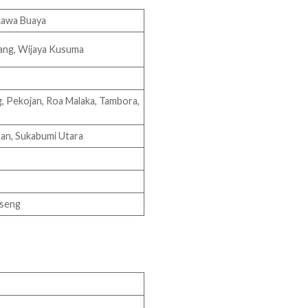
Rawa Buaya
mang, Wijaya Kusuma
g, Pekojan, Roa Malaka, Tambora,
tan, Sukabumi Utara
gseng