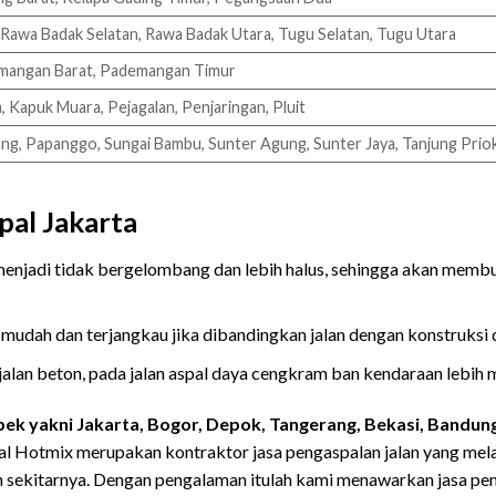
 Rawa Badak Selatan, Rawa Badak Utara, Tugu Selatan, Tugu Utara
mangan Barat, Pademangan Timur
 Kapuk Muara, Pejagalan, Penjaringan, Pluit
g, Papanggo, Sungai Bambu, Sunter Agung, Sunter Jaya, Tanjung Prio
pal Jakarta
menjadi tidak bergelombang dan lebih halus, sehingga akan mem
mudah dan terjangkau jika dibandingkan jalan dengan konstruksi d
jalan beton, pada jalan aspal daya cengkram ban kendaraan lebih 
ek yakni Jakarta, Bogor, Depok, Tangerang, Bekasi, Bandun
al Hotmix merupakan kontraktor jasa pengaspalan jalan yang mela
 sekitarnya. Dengan pengalaman itulah kami menawarkan jasa pe