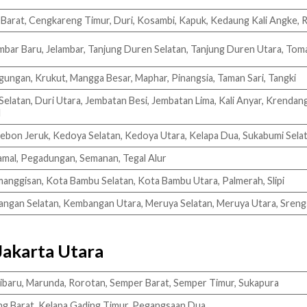
Barat, Cengkareng Timur, Duri, Kosambi, Kapuk, Kedaung Kali Angke, 
mbar Baru, Jelambar, Tanjung Duren Selatan, Tanjung Duren Utara, To
ungan, Krukut, Mangga Besar, Maphar, Pinangsia, Taman Sari, Tangki
Selatan, Duri Utara, Jembatan Besi, Jembatan Lima, Kali Anyar, Krendan
l
ebon Jeruk, Kedoya Selatan, Kedoya Utara, Kelapa Dua, Sukabumi Sela
amal, Pegadungan, Semanan, Tegal Alur
manggisan, Kota Bambu Selatan, Kota Bambu Utara, Palmerah, Slipi
angan Selatan, Kembangan Utara, Meruya Selatan, Meruya Utara, Sren
Jakarta Utara
alibaru, Marunda, Rorotan, Semper Barat, Semper Timur, Sukapura
ng Barat, Kelapa Gading Timur, Pegangsaan Dua