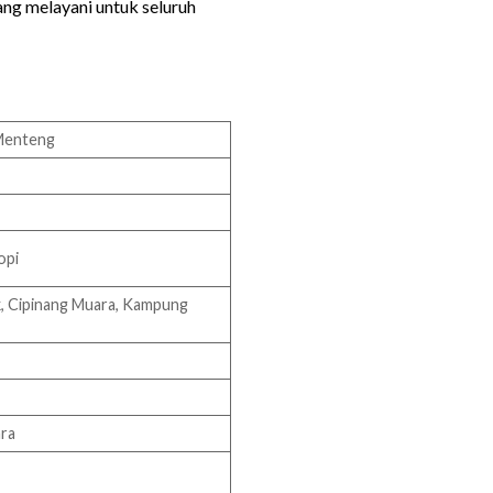
ng melayani untuk seluruh
 Menteng
opi
ak, Cipinang Muara, Kampung
ara