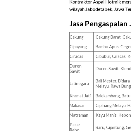
Kontraktor Aspal Hotmik me
wilayah Jabodetabek, Jawa Ten
Jasa Pengaspalan 
Cakung
Cakung Barat, Caku
Cipayung
Bambu Apus, Ceger,
Ciracas
Cibubur, Ciracas,
Duren
Duren Sawit, Klend
Sawit
Bali Mester, Bidar
Jatinegara
Melayu, Rawa Bun
Kramat Jati
Balekambang, Batu 
Makasar
Cipinang Melayu, H
Matraman
Kayu Manis, Kebon 
Pasar
Baru, Cijantung, G
Rebo