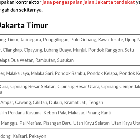
rupakan
kontraktor
jasa pengaspalan jalan Jakarta terdekat
ya
gah dan sekitarnya.
Jakarta Timur
ng Timur, Jatinegara, Penggilingan, Pulo Gebang, Rawa Terate, Ujung
 Cilangkap, Cipayung, Lubang Buaya, Munjul, Pondok Ranggon, Setu
 Kelapa Dua Wetan, Rambutan, Susukan
er, Malaka Jaya, Malaka Sari, Pondok Bambu, Pondok Kelapa, Pondok K
a Cina, Cipinang Besar Selatan, Cipinang Besar Utara, Cipinang Cemped
ga
Ampar, Cawang, Cililitan, Dukuh, Kramat Jati, Tengah
alim Perdana Kusuma, Kebon Pala, Makasar, Pinang Ranti
Manggis, Pal Meriam, Pisangan Baru, Utan Kayu Selatan, Utan Kayu Ut
edong, Kalisari, Pekayon