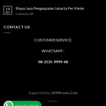
Jasa
Aspal
Biaya Jasa Pengaspalan Jakarta Per Meter
19
Hotmix
Apr
on
Comments Off
Tangerang
Biaya
Terbaik
Jasa
dan
Pengaspalan
CONTACT US
Berdaya
Jakarta
Tahan
Per
Tinggi
Meter
CUSTOMER SERVICE:
WHATSAPP :
08-2125-9999-68
Supported by:
UKMPromo.Com
BLOG
Konsultasi Gratis