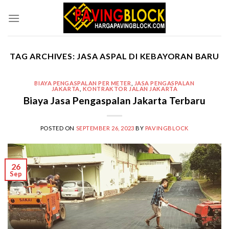
Skip
to
content
TAG ARCHIVES:
JASA ASPAL DI KEBAYORAN BARU
BIAYA PENGASPALAN PER METER
,
JASA PENGASPALAN
JAKARTA
,
KONTRAKTOR JALAN JAKARTA
Biaya Jasa Pengaspalan Jakarta Terbaru
POSTED ON
SEPTEMBER 26, 2023
BY
PAVINGBLOCK
26
Sep