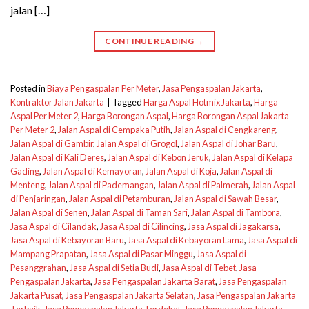
jalan […]
CONTINUE READING
→
Posted in
Biaya Pengaspalan Per Meter
,
Jasa Pengaspalan Jakarta
,
Kontraktor Jalan Jakarta
|
Tagged
Harga Aspal Hotmix Jakarta
,
Harga
Aspal Per Meter 2
,
Harga Borongan Aspal
,
Harga Borongan Aspal Jakarta
Per Meter 2
,
Jalan Aspal di Cempaka Putih
,
Jalan Aspal di Cengkareng
,
Jalan Aspal di Gambir
,
Jalan Aspal di Grogol
,
Jalan Aspal di Johar Baru
,
Jalan Aspal di Kali Deres
,
Jalan Aspal di Kebon Jeruk
,
Jalan Aspal di Kelapa
Gading
,
Jalan Aspal di Kemayoran
,
Jalan Aspal di Koja
,
Jalan Aspal di
Menteng
,
Jalan Aspal di Pademangan
,
Jalan Aspal di Palmerah
,
Jalan Aspal
di Penjaringan
,
Jalan Aspal di Petamburan
,
Jalan Aspal di Sawah Besar
,
Jalan Aspal di Senen
,
Jalan Aspal di Taman Sari
,
Jalan Aspal di Tambora
,
Jasa Aspal di Cilandak
,
Jasa Aspal di Cilincing
,
Jasa Aspal di Jagakarsa
,
Jasa Aspal di Kebayoran Baru
,
Jasa Aspal di Kebayoran Lama
,
Jasa Aspal di
Mampang Prapatan
,
Jasa Aspal di Pasar Minggu
,
Jasa Aspal di
Pesanggrahan
,
Jasa Aspal di Setia Budi
,
Jasa Aspal di Tebet
,
Jasa
Pengaspalan Jakarta
,
Jasa Pengaspalan Jakarta Barat
,
Jasa Pengaspalan
Jakarta Pusat
,
Jasa Pengaspalan Jakarta Selatan
,
Jasa Pengaspalan Jakarta
Terbaik
,
Jasa Pengaspalan Jakarta Terdekat
,
Jasa Pengaspalan Jakarta