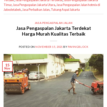
Timur
,
Jasa Pengaspalan Jakarta Utara
,
Jasa Pengaspalan Jalan hotmix di
Jabodetabek
,
Jasa Perbaikan Jalan
,
Tukang Aspal Jakarta
JASA PENGASPALAN JALAN
Jasa Pengaspalan Jakarta Terdekat
Harga Murah Kualitas Terbaik
POSTED ON
NOVEMBER 15, 2021
BY
PAVINGBLOCK
15
Nov