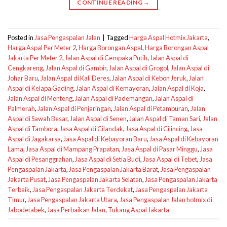
CONTINUE READING
→
Posted in
Jasa Pengaspalan Jalan
|
Tagged
Harga Aspal Hotmix Jakarta
,
Harga Aspal Per Meter 2
,
Harga Borongan Aspal
,
Harga Borongan Aspal
Jakarta Per Meter 2
,
Jalan Aspal di Cempaka Putih
,
Jalan Aspal di
Cengkareng
,
Jalan Aspal di Gambir
,
Jalan Aspal di Grogol
,
Jalan Aspal di
Johar Baru
,
Jalan Aspal di Kali Deres
,
Jalan Aspal di Kebon Jeruk
,
Jalan
Aspal di Kelapa Gading
,
Jalan Aspal di Kemayoran
,
Jalan Aspal di Koja
,
Jalan Aspal di Menteng
,
Jalan Aspal di Pademangan
,
Jalan Aspal di
Palmerah
,
Jalan Aspal di Penjaringan
,
Jalan Aspal di Petamburan
,
Jalan
Aspal di Sawah Besar
,
Jalan Aspal di Senen
,
Jalan Aspal di Taman Sari
,
Jalan
Aspal di Tambora
,
Jasa Aspal di Cilandak
,
Jasa Aspal di Cilincing
,
Jasa
Aspal di Jagakarsa
,
Jasa Aspal di Kebayoran Baru
,
Jasa Aspal di Kebayoran
Lama
,
Jasa Aspal di Mampang Prapatan
,
Jasa Aspal di Pasar Minggu
,
Jasa
Aspal di Pesanggrahan
,
Jasa Aspal di Setia Budi
,
Jasa Aspal di Tebet
,
Jasa
Pengaspalan Jakarta
,
Jasa Pengaspalan Jakarta Barat
,
Jasa Pengaspalan
Jakarta Pusat
,
Jasa Pengaspalan Jakarta Selatan
,
Jasa Pengaspalan Jakarta
Terbaik
,
Jasa Pengaspalan Jakarta Terdekat
,
Jasa Pengaspalan Jakarta
Timur
,
Jasa Pengaspalan Jakarta Utara
,
Jasa Pengaspalan Jalan hotmix di
Jabodetabek
,
Jasa Perbaikan Jalan
,
Tukang Aspal Jakarta