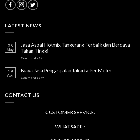
LATEST NEWS
Jasa Aspal Hotmix Tangerang Terbaik dan Berdaya
25
May
Tahan Tinggi
on
Comments Off
Jasa
Aspal
Biaya Jasa Pengaspalan Jakarta Per Meter
19
Hotmix
Apr
on
Comments Off
Tangerang
Biaya
Terbaik
Jasa
dan
Pengaspalan
CONTACT US
Berdaya
Jakarta
Tahan
Per
Tinggi
Meter
CUSTOMER SERVICE:
WHATSAPP :