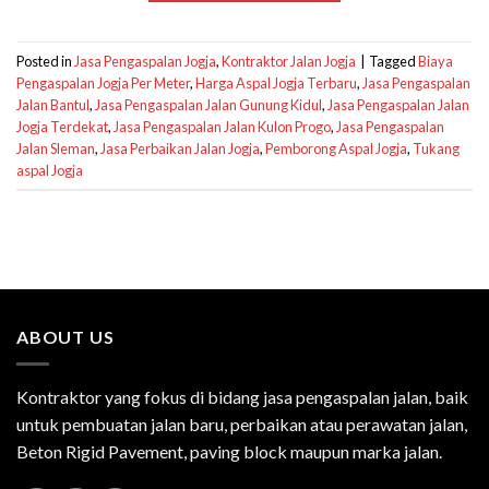
Posted in
Jasa Pengaspalan Jogja
,
Kontraktor Jalan Jogja
|
Tagged
Biaya
Pengaspalan Jogja Per Meter
,
Harga Aspal Jogja Terbaru
,
Jasa Pengaspalan
Jalan Bantul
,
Jasa Pengaspalan Jalan Gunung Kidul
,
Jasa Pengaspalan Jalan
Jogja Terdekat
,
Jasa Pengaspalan Jalan Kulon Progo
,
Jasa Pengaspalan
Jalan Sleman
,
Jasa Perbaikan Jalan Jogja
,
Pemborong Aspal Jogja
,
Tukang
aspal Jogja
ABOUT US
Kontraktor yang fokus di bidang jasa pengaspalan jalan, baik
untuk pembuatan jalan baru, perbaikan atau perawatan jalan,
Beton Rigid Pavement, paving block maupun marka jalan.