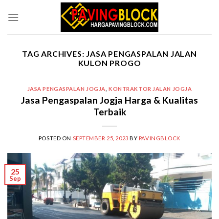
Skip
to
content
TAG ARCHIVES:
JASA PENGASPALAN JALAN
KULON PROGO
JASA PENGASPALAN JOGJA
,
KONTRAKTOR JALAN JOGJA
Jasa Pengaspalan Jogja Harga & Kualitas
Terbaik
POSTED ON
SEPTEMBER 25, 2023
BY
PAVINGBLOCK
25
Sep