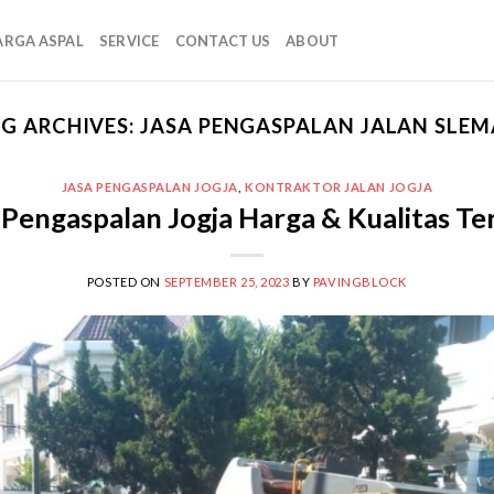
ARGA ASPAL
SERVICE
CONTACT US
ABOUT
G ARCHIVES:
JASA PENGASPALAN JALAN SLE
JASA PENGASPALAN JOGJA
,
KONTRAKTOR JALAN JOGJA
 Pengaspalan Jogja Harga & Kualitas Te
POSTED ON
SEPTEMBER 25, 2023
BY
PAVINGBLOCK