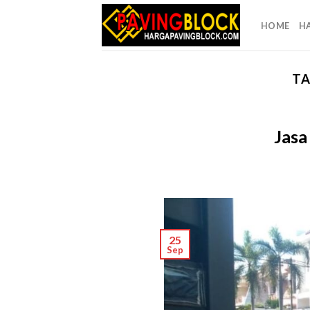
Skip
to
HOME
H
content
TA
Jasa
25
Sep