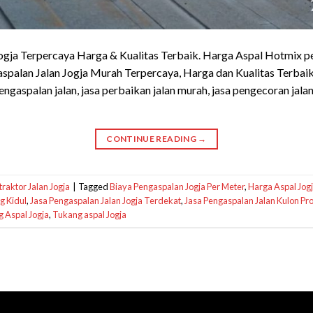
ogja Terpercaya Harga & Kualitas Terbaik. Harga Aspal Hotmix per
aspalan Jalan Jogja Murah Terpercaya, Harga dan Kualitas Terba
engaspalan jalan, jasa perbaikan jalan murah, jasa pengecoran jala
CONTINUE READING
→
raktor Jalan Jogja
|
Tagged
Biaya Pengaspalan Jogja Per Meter
,
Harga Aspal Jog
g Kidul
,
Jasa Pengaspalan Jalan Jogja Terdekat
,
Jasa Pengaspalan Jalan Kulon Pr
 Aspal Jogja
,
Tukang aspal Jogja