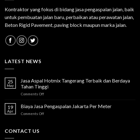
Kontraktor yang fokus di bidang jasa pengaspalan jalan, baik
untuk pembuatan jalan baru, perbaikan atau perawatan jalan,
Beton Rigid Pavement, paving block maupun marka jalan.
LATEST NEWS
Jasa Aspal Hotmix Tangerang Terbaik dan Berdaya
25
May
Tahan Tinggi
on
Comments Off
Jasa
Aspal
Biaya Jasa Pengaspalan Jakarta Per Meter
19
Hotmix
Apr
on
Comments Off
Tangerang
Biaya
Terbaik
Jasa
dan
Pengaspalan
CONTACT US
Berdaya
Jakarta
Tahan
Per