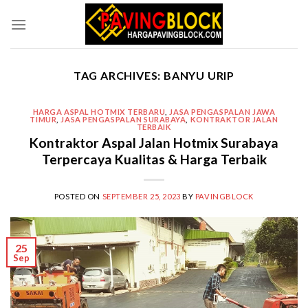
Skip
to
content
TAG ARCHIVES:
BANYU URIP
HARGA ASPAL HOTMIX TERBARU
,
JASA PENGASPALAN JAWA
TIMUR
,
JASA PENGASPALAN SURABAYA
,
KONTRAKTOR JALAN
TERBAIK
Kontraktor Aspal Jalan Hotmix Surabaya
Terpercaya Kualitas & Harga Terbaik
POSTED ON
SEPTEMBER 25, 2023
BY
PAVINGBLOCK
25
Sep