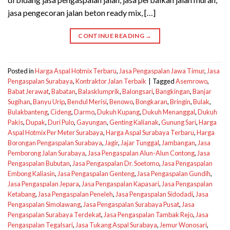
jasa pengecoran jalan beton ready mix, […]
CONTINUE READING
→
Posted in
Harga Aspal Hotmix Terbaru
,
Jasa Pengaspalan Jawa Timur
,
Jasa
Pengaspalan Surabaya
,
Kontraktor Jalan Terbaik
|
Tagged
Asemrowo
,
Babat Jerawat
,
Babatan
,
Balasklumprik
,
Balongsari
,
Bangkingan
,
Banjar
Sugihan
,
Banyu Urip
,
Bendul Merisi
,
Benowo
,
Bongkaran
,
Bringin
,
Bulak
,
Bulakbanteng
,
Cideng
,
Darmo
,
Dukuh Kupang
,
Dukuh Menanggal
,
Dukuh
Pakis
,
Dupak
,
Duri Pulo
,
Gayungan
,
Genting Kalianak
,
Gunung Sari
,
Harga
Aspal Hotmix Per Meter Surabaya
,
Harga Aspal Surabaya Terbaru
,
Harga
Borongan Pengaspalan Surabaya
,
Jagir
,
Jajar Tunggal
,
Jambangan
,
Jasa
Pemborong Jalan Surabaya
,
Jasa Pengaspalan Alun-Alun Contong
,
Jasa
Pengaspalan Bubutan
,
Jasa Pengaspalan Dr. Soetomo
,
Jasa Pengaspalan
Embong Kaliasin
,
Jasa Pengaspalan Genteng
,
Jasa Pengaspalan Gundih
,
Jasa Pengaspalan Jepara
,
Jasa Pengaspalan Kapasari
,
Jasa Pengaspalan
Ketabang
,
Jasa Pengaspalan Peneleh
,
Jasa Pengaspalan Sidodadi
,
Jasa
Pengaspalan Simolawang
,
Jasa Pengaspalan Surabaya Pusat
,
Jasa
Pengaspalan Surabaya Terdekat
,
Jasa Pengaspalan Tambak Rejo
,
Jasa
Pengaspalan Tegalsari
,
Jasa Tukang Aspal Surabaya
,
Jemur Wonosari
,