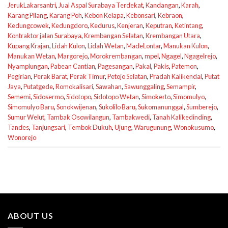
JerukLakarsantri
,
Jual Aspal Surabaya Terdekat
,
Kandangan
,
Karah
,
Karang Pilang
,
Karang Poh
,
Kebon Kelapa
,
Kebonsari
,
Kebraon
,
Kedungcowek
,
Kedungdoro
,
Kedurus
,
Kenjeran
,
Keputran
,
Ketintang
,
Kontraktor jalan Surabaya
,
Krembangan Selatan
,
Krembangan Utara
,
Kupang Krajan
,
Lidah Kulon
,
Lidah Wetan
,
MadeLontar
,
Manukan Kulon
,
Manukan Wetan
,
Margorejo
,
Morokrembangan
,
mpel
,
Ngagel
,
Ngagelrejo
,
Nyamplungan
,
Pabean Cantian
,
Pagesangan
,
Pakal
,
Pakis
,
Patemon
,
Pegirian
,
Perak Barat
,
Perak Timur
,
Petojo Selatan
,
Pradah Kalikendal
,
Putat
Jaya
,
Putatgede
,
Romokalisari
,
Sawahan
,
Sawunggaling
,
Semampir
,
Sememi
,
Sidosermo
,
Sidotopo
,
Sidotopo Wetan
,
Simokerto
,
Simomulyo
,
Simomulyo Baru
,
Sonokwijenan
,
Sukolilo Baru
,
Sukomanunggal
,
Sumberejo
,
Sumur Welut
,
Tambak Osowilangun
,
Tambakwedi
,
Tanah Kalikedinding
,
Tandes
,
Tanjungsari
,
Tembok Dukuh
,
Ujung
,
Warugunung
,
Wonokusumo
,
Wonorejo
ABOUT US