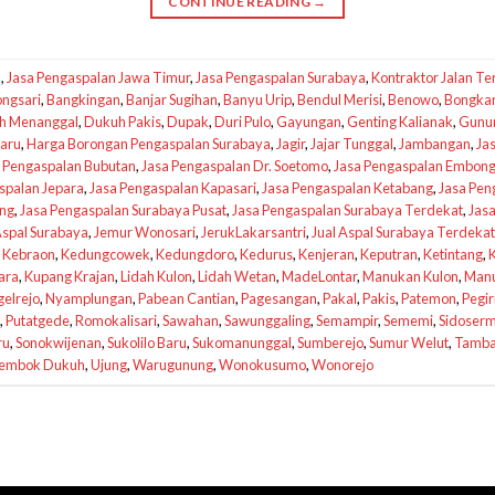
CONTINUE READING
→
u
,
Jasa Pengaspalan Jawa Timur
,
Jasa Pengaspalan Surabaya
,
Kontraktor Jalan Te
ongsari
,
Bangkingan
,
Banjar Sugihan
,
Banyu Urip
,
Bendul Merisi
,
Benowo
,
Bongka
h Menanggal
,
Dukuh Pakis
,
Dupak
,
Duri Pulo
,
Gayungan
,
Genting Kalianak
,
Gunun
baru
,
Harga Borongan Pengaspalan Surabaya
,
Jagir
,
Jajar Tunggal
,
Jambangan
,
Ja
 Pengaspalan Bubutan
,
Jasa Pengaspalan Dr. Soetomo
,
Jasa Pengaspalan Embong 
spalan Jepara
,
Jasa Pengaspalan Kapasari
,
Jasa Pengaspalan Ketabang
,
Jasa Pen
ang
,
Jasa Pengaspalan Surabaya Pusat
,
Jasa Pengaspalan Surabaya Terdekat
,
Jas
Aspal Surabaya
,
Jemur Wonosari
,
JerukLakarsantri
,
Jual Aspal Surabaya Terdekat
,
Kebraon
,
Kedungcowek
,
Kedungdoro
,
Kedurus
,
Kenjeran
,
Keputran
,
Ketintang
,
K
ara
,
Kupang Krajan
,
Lidah Kulon
,
Lidah Wetan
,
MadeLontar
,
Manukan Kulon
,
Man
elrejo
,
Nyamplungan
,
Pabean Cantian
,
Pagesangan
,
Pakal
,
Pakis
,
Patemon
,
Pegir
,
Putatgede
,
Romokalisari
,
Sawahan
,
Sawunggaling
,
Semampir
,
Sememi
,
Sidoser
ru
,
Sonokwijenan
,
Sukolilo Baru
,
Sukomanunggal
,
Sumberejo
,
Sumur Welut
,
Tamba
embok Dukuh
,
Ujung
,
Warugunung
,
Wonokusumo
,
Wonorejo