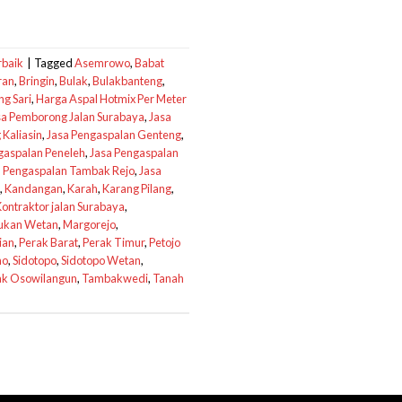
rbaik
|
Tagged
Asemrowo
,
Babat
ran
,
Bringin
,
Bulak
,
Bulakbanteng
,
g Sari
,
Harga Aspal Hotmix Per Meter
sa Pemborong Jalan Surabaya
,
Jasa
Kaliasin
,
Jasa Pengaspalan Genteng
,
gaspalan Peneleh
,
Jasa Pengaspalan
a Pengaspalan Tambak Rejo
,
Jasa
,
Kandangan
,
Karah
,
Karang Pilang
,
ontraktor jalan Surabaya
,
ukan Wetan
,
Margorejo
,
ian
,
Perak Barat
,
Perak Timur
,
Petojo
mo
,
Sidotopo
,
Sidotopo Wetan
,
k Osowilangun
,
Tambakwedi
,
Tanah