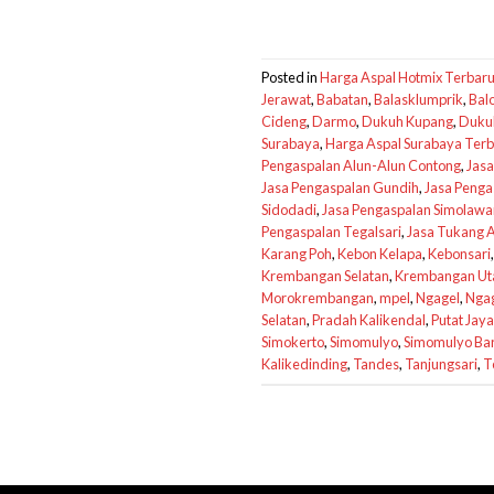
Posted in
Harga Aspal Hotmix Terbar
Jerawat
,
Babatan
,
Balasklumprik
,
Bal
Cideng
,
Darmo
,
Dukuh Kupang
,
Duku
Surabaya
,
Harga Aspal Surabaya Ter
Pengaspalan Alun-Alun Contong
,
Jasa
Jasa Pengaspalan Gundih
,
Jasa Penga
Sidodadi
,
Jasa Pengaspalan Simolaw
Pengaspalan Tegalsari
,
Jasa Tukang 
Karang Poh
,
Kebon Kelapa
,
Kebonsari
Krembangan Selatan
,
Krembangan Ut
Morokrembangan
,
mpel
,
Ngagel
,
Ngag
Selatan
,
Pradah Kalikendal
,
Putat Jaya
Simokerto
,
Simomulyo
,
Simomulyo Ba
Kalikedinding
,
Tandes
,
Tanjungsari
,
T