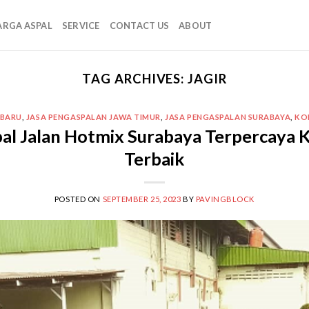
ARGA ASPAL
SERVICE
CONTACT US
ABOUT
TAG ARCHIVES:
JAGIR
RBARU
,
JASA PENGASPALAN JAWA TIMUR
,
JASA PENGASPALAN SURABAYA
,
KO
al Jalan Hotmix Surabaya Terpercaya K
Terbaik
POSTED ON
SEPTEMBER 25, 2023
BY
PAVINGBLOCK