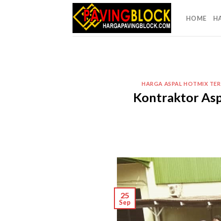
Skip
to
HOME
H
content
HARGA ASPAL HOTMIX TE
Kontraktor Asp
25
Sep