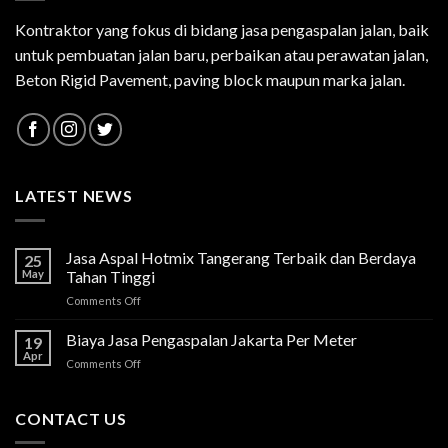
Kontraktor yang fokus di bidang jasa pengaspalan jalan, baik
untuk pembuatan jalan baru, perbaikan atau perawatan jalan,
Beton Rigid Pavement, paving block maupun marka jalan.
LATEST NEWS
Jasa Aspal Hotmix Tangerang Terbaik dan Berdaya
25
May
Tahan Tinggi
on
Comments Off
Jasa
Aspal
Biaya Jasa Pengaspalan Jakarta Per Meter
19
Hotmix
Apr
on
Comments Off
Tangerang
Biaya
Terbaik
Jasa
dan
Pengaspalan
CONTACT US
Berdaya
Jakarta
Tahan
Per