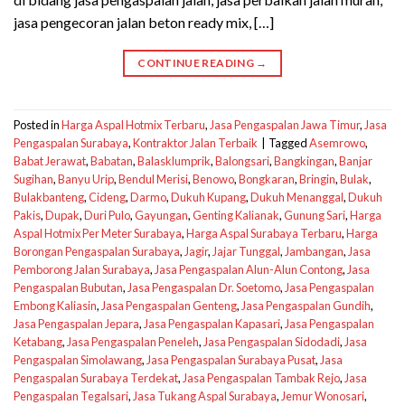
jasa pengecoran jalan beton ready mix, […]
CONTINUE READING
→
Posted in
Harga Aspal Hotmix Terbaru
,
Jasa Pengaspalan Jawa Timur
,
Jasa
Pengaspalan Surabaya
,
Kontraktor Jalan Terbaik
|
Tagged
Asemrowo
,
Babat Jerawat
,
Babatan
,
Balasklumprik
,
Balongsari
,
Bangkingan
,
Banjar
Sugihan
,
Banyu Urip
,
Bendul Merisi
,
Benowo
,
Bongkaran
,
Bringin
,
Bulak
,
Bulakbanteng
,
Cideng
,
Darmo
,
Dukuh Kupang
,
Dukuh Menanggal
,
Dukuh
Pakis
,
Dupak
,
Duri Pulo
,
Gayungan
,
Genting Kalianak
,
Gunung Sari
,
Harga
Aspal Hotmix Per Meter Surabaya
,
Harga Aspal Surabaya Terbaru
,
Harga
Borongan Pengaspalan Surabaya
,
Jagir
,
Jajar Tunggal
,
Jambangan
,
Jasa
Pemborong Jalan Surabaya
,
Jasa Pengaspalan Alun-Alun Contong
,
Jasa
Pengaspalan Bubutan
,
Jasa Pengaspalan Dr. Soetomo
,
Jasa Pengaspalan
Embong Kaliasin
,
Jasa Pengaspalan Genteng
,
Jasa Pengaspalan Gundih
,
Jasa Pengaspalan Jepara
,
Jasa Pengaspalan Kapasari
,
Jasa Pengaspalan
Ketabang
,
Jasa Pengaspalan Peneleh
,
Jasa Pengaspalan Sidodadi
,
Jasa
Pengaspalan Simolawang
,
Jasa Pengaspalan Surabaya Pusat
,
Jasa
Pengaspalan Surabaya Terdekat
,
Jasa Pengaspalan Tambak Rejo
,
Jasa
Pengaspalan Tegalsari
,
Jasa Tukang Aspal Surabaya
,
Jemur Wonosari
,