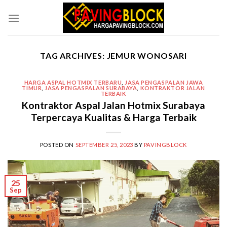
Skip
to
content
TAG ARCHIVES:
JEMUR WONOSARI
HARGA ASPAL HOTMIX TERBARU
,
JASA PENGASPALAN JAWA
TIMUR
,
JASA PENGASPALAN SURABAYA
,
KONTRAKTOR JALAN
TERBAIK
Kontraktor Aspal Jalan Hotmix Surabaya
Terpercaya Kualitas & Harga Terbaik
POSTED ON
SEPTEMBER 25, 2023
BY
PAVINGBLOCK
25
Sep