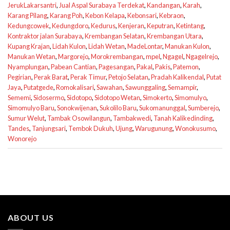
JerukLakarsantri
,
Jual Aspal Surabaya Terdekat
,
Kandangan
,
Karah
,
Karang Pilang
,
Karang Poh
,
Kebon Kelapa
,
Kebonsari
,
Kebraon
,
Kedungcowek
,
Kedungdoro
,
Kedurus
,
Kenjeran
,
Keputran
,
Ketintang
,
Kontraktor jalan Surabaya
,
Krembangan Selatan
,
Krembangan Utara
,
Kupang Krajan
,
Lidah Kulon
,
Lidah Wetan
,
MadeLontar
,
Manukan Kulon
,
Manukan Wetan
,
Margorejo
,
Morokrembangan
,
mpel
,
Ngagel
,
Ngagelrejo
,
Nyamplungan
,
Pabean Cantian
,
Pagesangan
,
Pakal
,
Pakis
,
Patemon
,
Pegirian
,
Perak Barat
,
Perak Timur
,
Petojo Selatan
,
Pradah Kalikendal
,
Putat
Jaya
,
Putatgede
,
Romokalisari
,
Sawahan
,
Sawunggaling
,
Semampir
,
Sememi
,
Sidosermo
,
Sidotopo
,
Sidotopo Wetan
,
Simokerto
,
Simomulyo
,
Simomulyo Baru
,
Sonokwijenan
,
Sukolilo Baru
,
Sukomanunggal
,
Sumberejo
,
Sumur Welut
,
Tambak Osowilangun
,
Tambakwedi
,
Tanah Kalikedinding
,
Tandes
,
Tanjungsari
,
Tembok Dukuh
,
Ujung
,
Warugunung
,
Wonokusumo
,
Wonorejo
ABOUT US