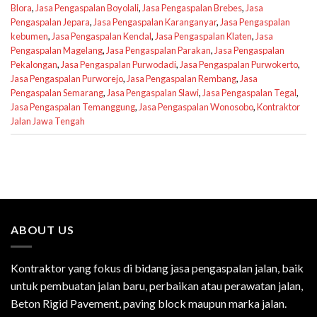
Blora
,
Jasa Pengaspalan Boyolali
,
Jasa Pengaspalan Brebes
,
Jasa
Pengaspalan Jepara
,
Jasa Pengaspalan Karanganyar
,
Jasa Pengaspalan
kebumen
,
Jasa Pengaspalan Kendal
,
Jasa Pengaspalan Klaten
,
Jasa
Pengaspalan Magelang
,
Jasa Pengaspalan Parakan
,
Jasa Pengaspalan
Pekalongan
,
Jasa Pengaspalan Purwodadi
,
Jasa Pengaspalan Purwokerto
,
Jasa Pengaspalan Purworejo
,
Jasa Pengaspalan Rembang
,
Jasa
Pengaspalan Semarang
,
Jasa Pengaspalan Slawi
,
Jasa Pengaspalan Tegal
,
Jasa Pengaspalan Temanggung
,
Jasa Pengaspalan Wonosobo
,
Kontraktor
Jalan Jawa Tengah
ABOUT US
Kontraktor yang fokus di bidang jasa pengaspalan jalan, baik
untuk pembuatan jalan baru, perbaikan atau perawatan jalan,
Beton Rigid Pavement, paving block maupun marka jalan.