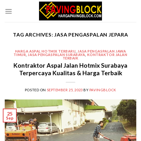
Skip
to
content
TAG ARCHIVES:
JASA PENGASPALAN JEPARA
HARGA ASPAL HOTMIX TERBARU
,
JASA PENGASPALAN JAWA
TIMUR
,
JASA PENGASPALAN SURABAYA
,
KONTRAKTOR JALAN
TERBAIK
Kontraktor Aspal Jalan Hotmix Surabaya
Terpercaya Kualitas & Harga Terbaik
POSTED ON
SEPTEMBER 25, 2023
BY
PAVINGBLOCK
25
Sep