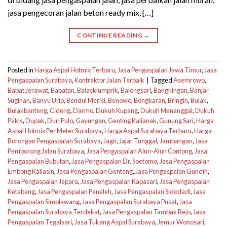
jasa pengecoran jalan beton ready mix, […]
CONTINUE READING
→
Posted in
Harga Aspal Hotmix Terbaru
,
Jasa Pengaspalan Jawa Timur
,
Jasa
Pengaspalan Surabaya
,
Kontraktor Jalan Terbaik
|
Tagged
Asemrowo
,
Babat Jerawat
,
Babatan
,
Balasklumprik
,
Balongsari
,
Bangkingan
,
Banjar
Sugihan
,
Banyu Urip
,
Bendul Merisi
,
Benowo
,
Bongkaran
,
Bringin
,
Bulak
,
Bulakbanteng
,
Cideng
,
Darmo
,
Dukuh Kupang
,
Dukuh Menanggal
,
Dukuh
Pakis
,
Dupak
,
Duri Pulo
,
Gayungan
,
Genting Kalianak
,
Gunung Sari
,
Harga
Aspal Hotmix Per Meter Surabaya
,
Harga Aspal Surabaya Terbaru
,
Harga
Borongan Pengaspalan Surabaya
,
Jagir
,
Jajar Tunggal
,
Jambangan
,
Jasa
Pemborong Jalan Surabaya
,
Jasa Pengaspalan Alun-Alun Contong
,
Jasa
Pengaspalan Bubutan
,
Jasa Pengaspalan Dr. Soetomo
,
Jasa Pengaspalan
Embong Kaliasin
,
Jasa Pengaspalan Genteng
,
Jasa Pengaspalan Gundih
,
Jasa Pengaspalan Jepara
,
Jasa Pengaspalan Kapasari
,
Jasa Pengaspalan
Ketabang
,
Jasa Pengaspalan Peneleh
,
Jasa Pengaspalan Sidodadi
,
Jasa
Pengaspalan Simolawang
,
Jasa Pengaspalan Surabaya Pusat
,
Jasa
Pengaspalan Surabaya Terdekat
,
Jasa Pengaspalan Tambak Rejo
,
Jasa
Pengaspalan Tegalsari
,
Jasa Tukang Aspal Surabaya
,
Jemur Wonosari
,