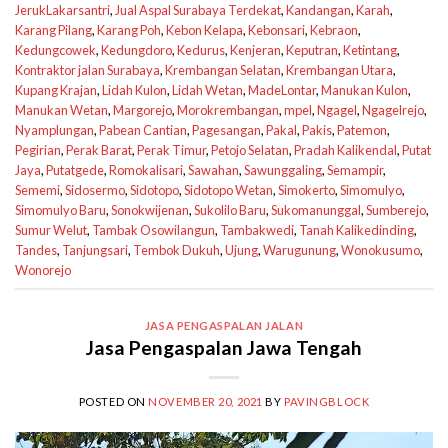
JerukLakarsantri
,
Jual Aspal Surabaya Terdekat
,
Kandangan
,
Karah
,
Karang Pilang
,
Karang Poh
,
Kebon Kelapa
,
Kebonsari
,
Kebraon
,
Kedungcowek
,
Kedungdoro
,
Kedurus
,
Kenjeran
,
Keputran
,
Ketintang
,
Kontraktor jalan Surabaya
,
Krembangan Selatan
,
Krembangan Utara
,
Kupang Krajan
,
Lidah Kulon
,
Lidah Wetan
,
MadeLontar
,
Manukan Kulon
,
Manukan Wetan
,
Margorejo
,
Morokrembangan
,
mpel
,
Ngagel
,
Ngagelrejo
,
Nyamplungan
,
Pabean Cantian
,
Pagesangan
,
Pakal
,
Pakis
,
Patemon
,
Pegirian
,
Perak Barat
,
Perak Timur
,
Petojo Selatan
,
Pradah Kalikendal
,
Putat
Jaya
,
Putatgede
,
Romokalisari
,
Sawahan
,
Sawunggaling
,
Semampir
,
Sememi
,
Sidosermo
,
Sidotopo
,
Sidotopo Wetan
,
Simokerto
,
Simomulyo
,
Simomulyo Baru
,
Sonokwijenan
,
Sukolilo Baru
,
Sukomanunggal
,
Sumberejo
,
Sumur Welut
,
Tambak Osowilangun
,
Tambakwedi
,
Tanah Kalikedinding
,
Tandes
,
Tanjungsari
,
Tembok Dukuh
,
Ujung
,
Warugunung
,
Wonokusumo
,
Wonorejo
JASA PENGASPALAN JALAN
Jasa Pengaspalan Jawa Tengah
POSTED ON
NOVEMBER 20, 2021
BY
PAVINGBLOCK