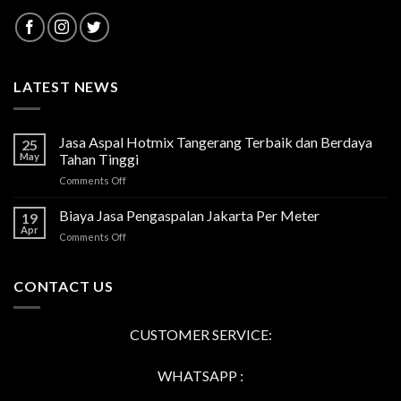
LATEST NEWS
Jasa Aspal Hotmix Tangerang Terbaik dan Berdaya
25
May
Tahan Tinggi
on
Comments Off
Jasa
Aspal
Biaya Jasa Pengaspalan Jakarta Per Meter
19
Hotmix
Apr
on
Comments Off
Tangerang
Biaya
Terbaik
Jasa
dan
Pengaspalan
CONTACT US
Berdaya
Jakarta
Tahan
Per
Tinggi
Meter
CUSTOMER SERVICE:
WHATSAPP :