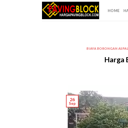
Skip
to
HOME
H
content
BIAYA BORONGAN ASPA
Harga 
26
Sep