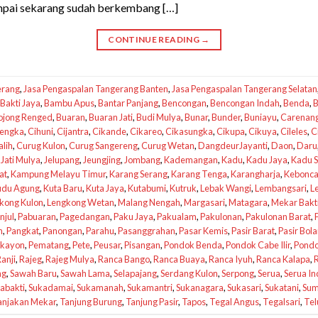
ampai sekarang sudah berkembang […]
CONTINUE READING
→
erang
,
Jasa Pengaspalan Tangerang Banten
,
Jasa Pengaspalan Tangerang Selatan
Bakti Jaya
,
Bambu Apus
,
Bantar Panjang
,
Bencongan
,
Bencongan Indah
,
Benda
,
B
ojong Renged
,
Buaran
,
Buaran Jati
,
Budi Mulya
,
Bunar
,
Bunder
,
Buniayu
,
Carenan
lengka
,
Cihuni
,
Cijantra
,
Cikande
,
Cikareo
,
Cikasungka
,
Cikupa
,
Cikuya
,
Cileles
,
C
lih
,
Curug Kulon
,
Curug Sangereng
,
Curug Wetan
,
DangdeurJayanti
,
Daon
,
Daru
,
Jati Mulya
,
Jelupang
,
Jeungjing
,
Jombang
,
Kademangan
,
Kadu
,
Kadu Jaya
,
Kadu S
at
,
Kampung Melayu Timur
,
Karang Serang
,
Karang Tenga
,
Karangharja
,
Kebonc
udu Agung
,
Kuta Baru
,
Kuta Jaya
,
Kutabumi
,
Kutruk
,
Lebak Wangi
,
Lembangsari
,
L
kong Kulon
,
Lengkong Wetan
,
Malang Nengah
,
Margasari
,
Matagara
,
Mekar Bakt
njul
,
Pabuaran
,
Pagedangan
,
Paku Jaya
,
Pakualam
,
Pakulonan
,
Pakulonan Barat
,
n
,
Pangkat
,
Panongan
,
Parahu
,
Pasanggrahan
,
Pasar Kemis
,
Pasir Barat
,
Pasir Bol
kayon
,
Pematang
,
Pete
,
Peusar
,
Pisangan
,
Pondok Benda
,
Pondok Cabe Ilir
,
Pondo
anji
,
Rajeg
,
Rajeg Mulya
,
Ranca Bango
,
Ranca Buaya
,
Ranca Iyuh
,
Ranca Kalapa
,
ng
,
Sawah Baru
,
Sawah Lama
,
Selapajang
,
Serdang Kulon
,
Serpong
,
Serua
,
Serua I
abakti
,
Sukadamai
,
Sukamanah
,
Sukamantri
,
Sukanagara
,
Sukasari
,
Sukatani
,
Sum
anjakan Mekar
,
Tanjung Burung
,
Tanjung Pasir
,
Tapos
,
Tegal Angus
,
Tegalsari
,
Tel