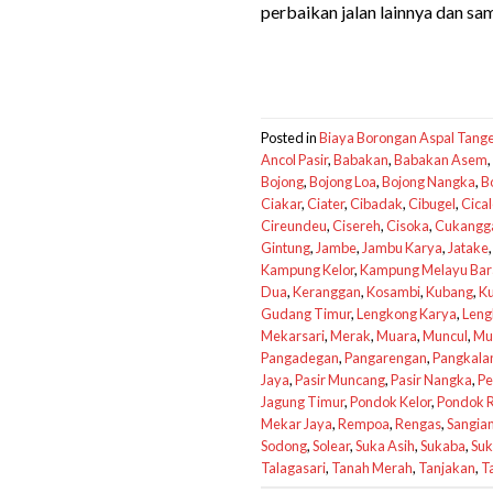
perbaikan jalan lainnya dan s
Posted in
Biaya Borongan Aspal Tang
Ancol Pasir
,
Babakan
,
Babakan Asem
,
Bojong
,
Bojong Loa
,
Bojong Nangka
,
B
Ciakar
,
Ciater
,
Cibadak
,
Cibugel
,
Cica
Cireundeu
,
Cisereh
,
Cisoka
,
Cukangga
Gintung
,
Jambe
,
Jambu Karya
,
Jatake
Kampung Kelor
,
Kampung Melayu Bar
Dua
,
Keranggan
,
Kosambi
,
Kubang
,
K
Gudang Timur
,
Lengkong Karya
,
Leng
Mekarsari
,
Merak
,
Muara
,
Muncul
,
Mu
Pangadegan
,
Pangarengan
,
Pangkala
Jaya
,
Pasir Muncang
,
Pasir Nangka
,
Pe
Jagung Timur
,
Pondok Kelor
,
Pondok R
Mekar Jaya
,
Rempoa
,
Rengas
,
Sangia
Sodong
,
Solear
,
Suka Asih
,
Sukaba
,
Suk
Talagasari
,
Tanah Merah
,
Tanjakan
,
T