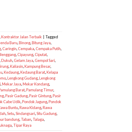
,
Kontraktor Jalan Terbaik
|
Tagged
enda Baru
,
Binong
,
Bitung Jaya
,
g
,
Caringin
,
Cempaka
,
Cempaka Putih
,
ilenggang
,
Cipayung
,
Ciputat
,
,
Dukuh
,
Gelam Jaya
,
Gempol Sari
,
irung
,
Kaliasin
,
Kampung Besar
,
au
,
Kedaung
,
Kedaung Barat
,
Kelapa
emo
,
Lengkong Gudang
,
Lengkong
i
,
Mekar Jaya
,
Mekar Kondang
,
Pamulang Barat
,
Pamulang Timur
,
ang
,
Pasir Gadung
,
Pasir Gintung
,
Pasir
k Cabe Udik
,
Pondok Jagung
,
Pondok
Rawa Buntu
,
Rawa Kidang
,
Rawa
ndah
,
Setu
,
Sindangsari
,
Situ Gadung
,
ur bandung
,
Taban
,
Talaga
,
uknaga
,
Tipar Raya