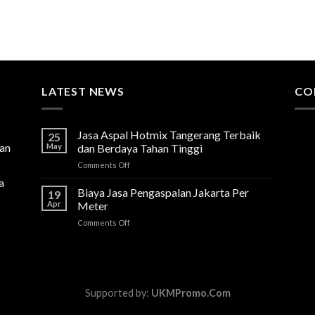
LATEST NEWS
CO
Jasa Aspal Hotmix Tangerang Terbaik
25
lan
May
dan Berdaya Tahan Tinggi
on
Comments Off
Jasa
a
Aspal
Biaya Jasa Pengaspalan Jakarta Per
19
Hotmix
Apr
Meter
Tangerang
on
Comments Off
Terbaik
Biaya
dan
Jasa
Berdaya
Pengaspalan
Tahan
Jakarta
Tinggi
Per
Supported by:
UKMPromo.Com
Meter