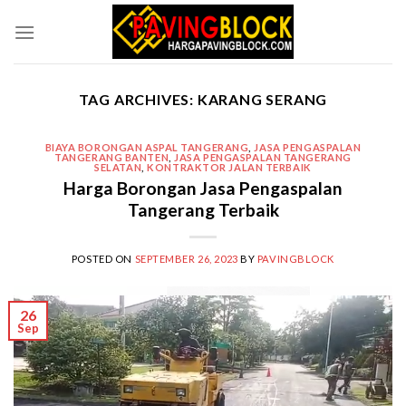
Skip
to
content
TAG ARCHIVES:
KARANG SERANG
BIAYA BORONGAN ASPAL TANGERANG
,
JASA PENGASPALAN
TANGERANG BANTEN
,
JASA PENGASPALAN TANGERANG
SELATAN
,
KONTRAKTOR JALAN TERBAIK
Harga Borongan Jasa Pengaspalan
Tangerang Terbaik
POSTED ON
SEPTEMBER 26, 2023
BY
PAVINGBLOCK
26
Sep