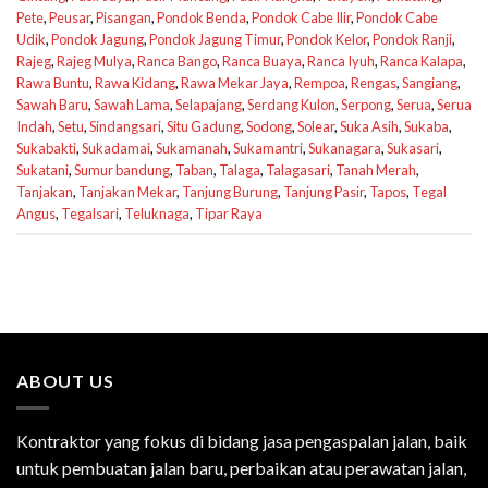
Pete
,
Peusar
,
Pisangan
,
Pondok Benda
,
Pondok Cabe Ilir
,
Pondok Cabe
Udik
,
Pondok Jagung
,
Pondok Jagung Timur
,
Pondok Kelor
,
Pondok Ranji
,
Rajeg
,
Rajeg Mulya
,
Ranca Bango
,
Ranca Buaya
,
Ranca Iyuh
,
Ranca Kalapa
,
Rawa Buntu
,
Rawa Kidang
,
Rawa Mekar Jaya
,
Rempoa
,
Rengas
,
Sangiang
,
Sawah Baru
,
Sawah Lama
,
Selapajang
,
Serdang Kulon
,
Serpong
,
Serua
,
Serua
Indah
,
Setu
,
Sindangsari
,
Situ Gadung
,
Sodong
,
Solear
,
Suka Asih
,
Sukaba
,
Sukabakti
,
Sukadamai
,
Sukamanah
,
Sukamantri
,
Sukanagara
,
Sukasari
,
Sukatani
,
Sumur bandung
,
Taban
,
Talaga
,
Talagasari
,
Tanah Merah
,
Tanjakan
,
Tanjakan Mekar
,
Tanjung Burung
,
Tanjung Pasir
,
Tapos
,
Tegal
Angus
,
Tegalsari
,
Teluknaga
,
Tipar Raya
ABOUT US
Kontraktor yang fokus di bidang jasa pengaspalan jalan, baik
untuk pembuatan jalan baru, perbaikan atau perawatan jalan,