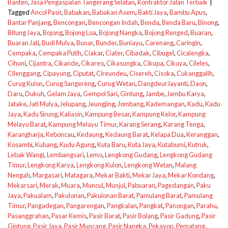
Banten
,
Jasa Pengaspalan Tangerang Selatan
,
Kontraktor Jalan Terbaik
|
Tagged
Ancol Pasir
,
Babakan
,
Babakan Asem
,
Bakti Jaya
,
Bambu Apus
,
Bantar Panjang
,
Bencongan
,
Bencongan Indah
,
Benda
,
Benda Baru
,
Binong
,
Bitung Jaya
,
Bojong
,
Bojong Loa
,
Bojong Nangka
,
Bojong Renged
,
Buaran
,
Buaran Jati
,
Budi Mulya
,
Bunar
,
Bunder
,
Buniayu
,
Carenang
,
Caringin
,
Cempaka
,
Cempaka Putih
,
Ciakar
,
Ciater
,
Cibadak
,
Cibugel
,
Cicalengka
,
Cihuni
,
Cijantra
,
Cikande
,
Cikareo
,
Cikasungka
,
Cikupa
,
Cikuya
,
Cileles
,
Cilenggang
,
Cipayung
,
Ciputat
,
Cireundeu
,
Cisereh
,
Cisoka
,
Cukanggalih
,
Curug Kulon
,
Curug Sangereng
,
Curug Wetan
,
DangdeurJayanti
,
Daon
,
Daru
,
Dukuh
,
Gelam Jaya
,
Gempol Sari
,
Gintung
,
Jambe
,
Jambu Karya
,
Jatake
,
Jati Mulya
,
Jelupang
,
Jeungjing
,
Jombang
,
Kademangan
,
Kadu
,
Kadu
Jaya
,
Kadu Sirung
,
Kaliasin
,
Kampung Besar
,
Kampung Kelor
,
Kampung
Melayu Barat
,
Kampung Melayu Timur
,
Karang Serang
,
Karang Tenga
,
Karangharja
,
Keboncau
,
Kedaung
,
Kedaung Barat
,
Kelapa Dua
,
Keranggan
,
Kosambi
,
Kubang
,
Kudu Agung
,
Kuta Baru
,
Kuta Jaya
,
Kutabumi
,
Kutruk
,
Lebak Wangi
,
Lembangsari
,
Lemo
,
Lengkong Gudang
,
Lengkong Gudang
Timur
,
Lengkong Karya
,
Lengkong Kulon
,
Lengkong Wetan
,
Malang
Nengah
,
Margasari
,
Matagara
,
Mekar Bakti
,
Mekar Jaya
,
Mekar Kondang
,
Mekarsari
,
Merak
,
Muara
,
Muncul
,
Munjul
,
Pabuaran
,
Pagedangan
,
Paku
Jaya
,
Pakualam
,
Pakulonan
,
Pakulonan Barat
,
Pamulang Barat
,
Pamulang
Timur
,
Pangadegan
,
Pangarengan
,
Pangkalan
,
Pangkat
,
Panongan
,
Parahu
,
Pasanggrahan
,
Pasar Kemis
,
Pasir Barat
,
Pasir Bolang
,
Pasir Gadung
,
Pasir
Gintung
,
Pasir Jaya
,
Pasir Muncang
,
Pasir Nangka
,
Pekayon
,
Pematang
,