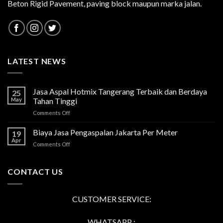
Beton Rigid Pavement, paving block maupun marka jalan.
LATEST NEWS
Jasa Aspal Hotmix Tangerang Terbaik dan Berdaya
25
May
Tahan Tinggi
on
Comments Off
Jasa
Aspal
Biaya Jasa Pengaspalan Jakarta Per Meter
19
Hotmix
Apr
on
Comments Off
Tangerang
Biaya
Terbaik
Jasa
dan
Pengaspalan
CONTACT US
Berdaya
Jakarta
Tahan
Per
Tinggi
Meter
CUSTOMER SERVICE:
WHATSAPP :