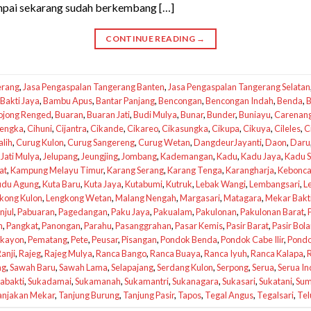
ampai sekarang sudah berkembang […]
CONTINUE READING
→
erang
,
Jasa Pengaspalan Tangerang Banten
,
Jasa Pengaspalan Tangerang Selatan
Bakti Jaya
,
Bambu Apus
,
Bantar Panjang
,
Bencongan
,
Bencongan Indah
,
Benda
,
B
ojong Renged
,
Buaran
,
Buaran Jati
,
Budi Mulya
,
Bunar
,
Bunder
,
Buniayu
,
Carenan
lengka
,
Cihuni
,
Cijantra
,
Cikande
,
Cikareo
,
Cikasungka
,
Cikupa
,
Cikuya
,
Cileles
,
C
lih
,
Curug Kulon
,
Curug Sangereng
,
Curug Wetan
,
DangdeurJayanti
,
Daon
,
Daru
,
Jati Mulya
,
Jelupang
,
Jeungjing
,
Jombang
,
Kademangan
,
Kadu
,
Kadu Jaya
,
Kadu S
at
,
Kampung Melayu Timur
,
Karang Serang
,
Karang Tenga
,
Karangharja
,
Kebonc
udu Agung
,
Kuta Baru
,
Kuta Jaya
,
Kutabumi
,
Kutruk
,
Lebak Wangi
,
Lembangsari
,
L
kong Kulon
,
Lengkong Wetan
,
Malang Nengah
,
Margasari
,
Matagara
,
Mekar Bakt
njul
,
Pabuaran
,
Pagedangan
,
Paku Jaya
,
Pakualam
,
Pakulonan
,
Pakulonan Barat
,
n
,
Pangkat
,
Panongan
,
Parahu
,
Pasanggrahan
,
Pasar Kemis
,
Pasir Barat
,
Pasir Bol
kayon
,
Pematang
,
Pete
,
Peusar
,
Pisangan
,
Pondok Benda
,
Pondok Cabe Ilir
,
Pondo
anji
,
Rajeg
,
Rajeg Mulya
,
Ranca Bango
,
Ranca Buaya
,
Ranca Iyuh
,
Ranca Kalapa
,
ng
,
Sawah Baru
,
Sawah Lama
,
Selapajang
,
Serdang Kulon
,
Serpong
,
Serua
,
Serua I
abakti
,
Sukadamai
,
Sukamanah
,
Sukamantri
,
Sukanagara
,
Sukasari
,
Sukatani
,
Sum
anjakan Mekar
,
Tanjung Burung
,
Tanjung Pasir
,
Tapos
,
Tegal Angus
,
Tegalsari
,
Tel