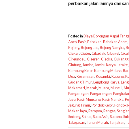
perbaikan jalan lainnya dan s
Posted in
Biaya Borongan Aspal Tang
Ancol Pasir
,
Babakan
,
Babakan Asem
,
Bojong
,
Bojong Loa
,
Bojong Nangka
,
B
Ciakar
,
Ciater
,
Cibadak
,
Cibugel
,
Cica
Cireundeu
,
Cisereh
,
Cisoka
,
Cukangga
Gintung
,
Jambe
,
Jambu Karya
,
Jatake
Kampung Kelor
,
Kampung Melayu Bar
Dua
,
Keranggan
,
Kosambi
,
Kubang
,
K
Gudang Timur
,
Lengkong Karya
,
Leng
Mekarsari
,
Merak
,
Muara
,
Muncul
,
Mu
Pangadegan
,
Pangarengan
,
Pangkala
Jaya
,
Pasir Muncang
,
Pasir Nangka
,
Pe
Jagung Timur
,
Pondok Kelor
,
Pondok R
Mekar Jaya
,
Rempoa
,
Rengas
,
Sangia
Sodong
,
Solear
,
Suka Asih
,
Sukaba
,
Suk
Talagasari
,
Tanah Merah
,
Tanjakan
,
T