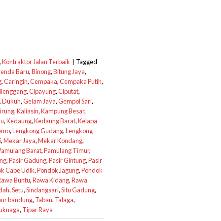
,
Kontraktor Jalan Terbaik
|
Tagged
enda Baru
,
Binong
,
Bitung Jaya
,
g
,
Caringin
,
Cempaka
,
Cempaka Putih
,
ilenggang
,
Cipayung
,
Ciputat
,
,
Dukuh
,
Gelam Jaya
,
Gempol Sari
,
irung
,
Kaliasin
,
Kampung Besar
,
au
,
Kedaung
,
Kedaung Barat
,
Kelapa
emo
,
Lengkong Gudang
,
Lengkong
i
,
Mekar Jaya
,
Mekar Kondang
,
Pamulang Barat
,
Pamulang Timur
,
ang
,
Pasir Gadung
,
Pasir Gintung
,
Pasir
k Cabe Udik
,
Pondok Jagung
,
Pondok
Rawa Buntu
,
Rawa Kidang
,
Rawa
ndah
,
Setu
,
Sindangsari
,
Situ Gadung
,
ur bandung
,
Taban
,
Talaga
,
uknaga
,
Tipar Raya