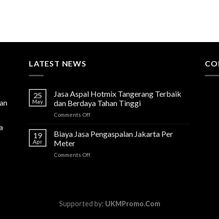
LATEST NEWS
CO
Jasa Aspal Hotmix Tangerang Terbaik
25
lan
May
dan Berdaya Tahan Tinggi
on
Comments Off
Jasa
a
Aspal
Biaya Jasa Pengaspalan Jakarta Per
19
Hotmix
Apr
Meter
Tangerang
on
Comments Off
Terbaik
Biaya
dan
Jasa
Berdaya
Pengaspalan
Tahan
Jakarta
Tinggi
Per
Supported by:
UKMPromo.Com
Meter