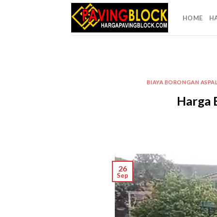
Skip
to
HOME
H
content
BIAYA BORONGAN ASPA
Harga 
26
Sep