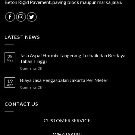
Beton Rigid Pavement, paving block maupun marka jalan.
LATEST NEWS
Jasa Aspal Hotmix Tangerang Terbaik dan Berdaya
25
May
Tahan Tinggi
on
Comments Off
Jasa
Aspal
Biaya Jasa Pengaspalan Jakarta Per Meter
19
Hotmix
Apr
on
Comments Off
Tangerang
Biaya
Terbaik
Jasa
dan
Pengaspalan
CONTACT US
Berdaya
Jakarta
Tahan
Per
Tinggi
Meter
CUSTOMER SERVICE:
WHATSAPP :