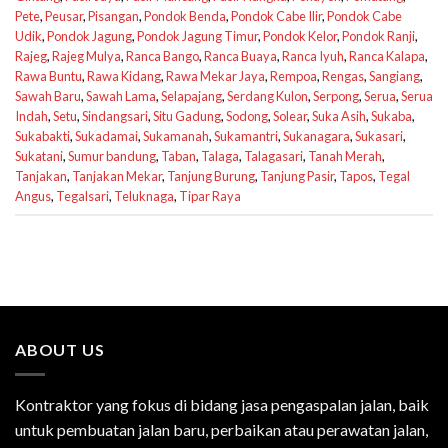
Pete
,
Peusar
,
Pisangan
,
Pondok Benda
,
Pondok Cabe Ilir
,
Pondok Cabe
Udik
,
Pondok Jagung
,
Pondok Jagung Timur
,
Pondok Kelor
,
Pondok Ranji
,
Rajeg
,
Rajeg Mulya
,
Ranca Bango
,
Ranca Buaya
,
Ranca Iyuh
,
Ranca Kalapa
,
Rawa Buntu
,
Rawa Kidang
,
Rawa Mekar Jaya
,
Rempoa
,
Rengas
,
Sangiang
,
Sawah Baru
,
Sawah Lama
,
Selapajang
,
Serdang Kulon
,
Serpong
,
Serua
,
Serua
Indah
,
Setu
,
Sindangsari
,
Situ Gadung
,
Sodong
,
Solear
,
Suka Asih
,
Sukaba
,
Sukabakti
,
Sukadamai
,
Sukamanah
,
Sukamantri
,
Sukanagara
,
Sukasari
,
Sukatani
,
Sumur bandung
,
Taban
,
Talaga
,
Talagasari
,
Tanah Merah
,
Tanjakan
,
Tanjakan Mekar
,
Tanjung Burung
,
Tanjung Pasir
,
Tapos
,
Tegal
Angus
,
Tegalsari
,
Teluknaga
,
Tipar Raya
ABOUT US
Kontraktor yang fokus di bidang jasa pengaspalan jalan, baik
untuk pembuatan jalan baru, perbaikan atau perawatan jalan,