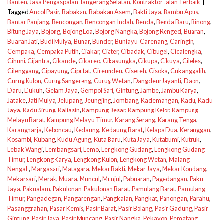
Banten
,
Jasa Pengaspalan Tangerang Selatan
,
Kontraktor Jalan Terbaik
|
Tagged
Ancol Pasir
,
Babakan
,
Babakan Asem
,
Bakti Jaya
,
Bambu Apus
,
Bantar Panjang
,
Bencongan
,
Bencongan Indah
,
Benda
,
Benda Baru
,
Binong
,
Bitung Jaya
,
Bojong
,
Bojong Loa
,
Bojong Nangka
,
Bojong Renged
,
Buaran
,
Buaran Jati
,
Budi Mulya
,
Bunar
,
Bunder
,
Buniayu
,
Carenang
,
Caringin
,
Cempaka
,
Cempaka Putih
,
Ciakar
,
Ciater
,
Cibadak
,
Cibugel
,
Cicalengka
,
Cihuni
,
Cijantra
,
Cikande
,
Cikareo
,
Cikasungka
,
Cikupa
,
Cikuya
,
Cileles
,
Cilenggang
,
Cipayung
,
Ciputat
,
Cireundeu
,
Cisereh
,
Cisoka
,
Cukanggalih
,
Curug Kulon
,
Curug Sangereng
,
Curug Wetan
,
DangdeurJayanti
,
Daon
,
Daru
,
Dukuh
,
Gelam Jaya
,
Gempol Sari
,
Gintung
,
Jambe
,
Jambu Karya
,
Jatake
,
Jati Mulya
,
Jelupang
,
Jeungjing
,
Jombang
,
Kademangan
,
Kadu
,
Kadu
Jaya
,
Kadu Sirung
,
Kaliasin
,
Kampung Besar
,
Kampung Kelor
,
Kampung
Melayu Barat
,
Kampung Melayu Timur
,
Karang Serang
,
Karang Tenga
,
Karangharja
,
Keboncau
,
Kedaung
,
Kedaung Barat
,
Kelapa Dua
,
Keranggan
,
Kosambi
,
Kubang
,
Kudu Agung
,
Kuta Baru
,
Kuta Jaya
,
Kutabumi
,
Kutruk
,
Lebak Wangi
,
Lembangsari
,
Lemo
,
Lengkong Gudang
,
Lengkong Gudang
Timur
,
Lengkong Karya
,
Lengkong Kulon
,
Lengkong Wetan
,
Malang
Nengah
,
Margasari
,
Matagara
,
Mekar Bakti
,
Mekar Jaya
,
Mekar Kondang
,
Mekarsari
,
Merak
,
Muara
,
Muncul
,
Munjul
,
Pabuaran
,
Pagedangan
,
Paku
Jaya
,
Pakualam
,
Pakulonan
,
Pakulonan Barat
,
Pamulang Barat
,
Pamulang
Timur
,
Pangadegan
,
Pangarengan
,
Pangkalan
,
Pangkat
,
Panongan
,
Parahu
,
Pasanggrahan
,
Pasar Kemis
,
Pasir Barat
,
Pasir Bolang
,
Pasir Gadung
,
Pasir
Gintung
,
Pasir Jaya
,
Pasir Muncang
,
Pasir Nangka
,
Pekayon
,
Pematang
,