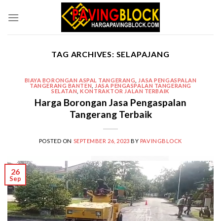
Skip
to
content
TAG ARCHIVES:
SELAPAJANG
BIAYA BORONGAN ASPAL TANGERANG
,
JASA PENGASPALAN
TANGERANG BANTEN
,
JASA PENGASPALAN TANGERANG
SELATAN
,
KONTRAKTOR JALAN TERBAIK
Harga Borongan Jasa Pengaspalan
Tangerang Terbaik
POSTED ON
SEPTEMBER 26, 2023
BY
PAVINGBLOCK
26
Sep