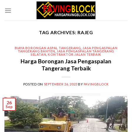
Skip
to
content
TAG ARCHIVES:
RAJEG
BIAYA BORONGAN ASPAL TANGERANG
,
JASA PENGASPALAN
TANGERANG BANTEN
,
JASA PENGASPALAN TANGERANG
SELATAN
,
KONTRAKTOR JALAN TERBAIK
Harga Borongan Jasa Pengaspalan
Tangerang Terbaik
POSTED ON
SEPTEMBER 26, 2023
BY
PAVINGBLOCK
26
Sep