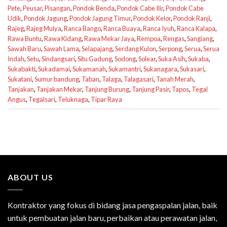
Pete
,
Peusar
,
Pisangan
,
Pondok Benda
,
Pondok Cabe Ilir
,
Pondok Cabe
Udik
,
Pondok Jagung
,
Pondok Jagung Timur
,
Pondok Kelor
,
Pondok Ranji
,
Rajeg
,
Rajeg Mulya
,
Ranca Bango
,
Ranca Buaya
,
Ranca Iyuh
,
Ranca Kalapa
,
Rawa Buntu
,
Rawa Kidang
,
Rawa Mekar Jaya
,
Rempoa
,
Rengas
,
Sangiang
,
Sawah Baru
,
Sawah Lama
,
Selapajang
,
Serdang Kulon
,
Serpong
,
Serua
,
Serua
Indah
,
Setu
,
Sindangsari
,
Situ Gadung
,
Sodong
,
Solear
,
Suka Asih
,
Sukaba
,
Sukabakti
,
Sukadamai
,
Sukamanah
,
Sukamantri
,
Sukanagara
,
Sukasari
,
Sukatani
,
Sumur bandung
,
Taban
,
Talaga
,
Talagasari
,
Tanah Merah
,
Tanjakan
,
Tanjakan Mekar
,
Tanjung Burung
,
Tanjung Pasir
,
Tapos
,
Tegal
Angus
,
Tegalsari
,
Teluknaga
,
Tipar Raya
ABOUT US
Kontraktor yang fokus di bidang jasa pengaspalan jalan, baik
untuk pembuatan jalan baru, perbaikan atau perawatan jalan,