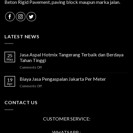
Beton Rigid Pavement, paving block maupun marka jalan.
LATEST NEWS
Jasa Aspal Hotmix Tangerang Terbaik dan Berdaya
25
May
Tahan Tinggi
on
Comments Off
Jasa
Aspal
Biaya Jasa Pengaspalan Jakarta Per Meter
19
Hotmix
Apr
on
Comments Off
Tangerang
Biaya
Terbaik
Jasa
dan
Pengaspalan
CONTACT US
Berdaya
Jakarta
Tahan
Per
Tinggi
Meter
CUSTOMER SERVICE:
WHATSAPP :