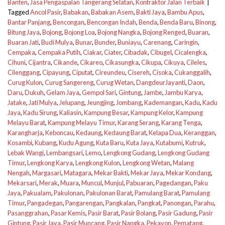
Banten
,
Jasa Pengaspalan Tangerang Selatan
,
Kontraktor Jalan Terbaik
|
Tagged
Ancol Pasir
,
Babakan
,
Babakan Asem
,
Bakti Jaya
,
Bambu Apus
,
Bantar Panjang
,
Bencongan
,
Bencongan Indah
,
Benda
,
Benda Baru
,
Binong
,
Bitung Jaya
,
Bojong
,
Bojong Loa
,
Bojong Nangka
,
Bojong Renged
,
Buaran
,
Buaran Jati
,
Budi Mulya
,
Bunar
,
Bunder
,
Buniayu
,
Carenang
,
Caringin
,
Cempaka
,
Cempaka Putih
,
Ciakar
,
Ciater
,
Cibadak
,
Cibugel
,
Cicalengka
,
Cihuni
,
Cijantra
,
Cikande
,
Cikareo
,
Cikasungka
,
Cikupa
,
Cikuya
,
Cileles
,
Cilenggang
,
Cipayung
,
Ciputat
,
Cireundeu
,
Cisereh
,
Cisoka
,
Cukanggalih
,
Curug Kulon
,
Curug Sangereng
,
Curug Wetan
,
DangdeurJayanti
,
Daon
,
Daru
,
Dukuh
,
Gelam Jaya
,
Gempol Sari
,
Gintung
,
Jambe
,
Jambu Karya
,
Jatake
,
Jati Mulya
,
Jelupang
,
Jeungjing
,
Jombang
,
Kademangan
,
Kadu
,
Kadu
Jaya
,
Kadu Sirung
,
Kaliasin
,
Kampung Besar
,
Kampung Kelor
,
Kampung
Melayu Barat
,
Kampung Melayu Timur
,
Karang Serang
,
Karang Tenga
,
Karangharja
,
Keboncau
,
Kedaung
,
Kedaung Barat
,
Kelapa Dua
,
Keranggan
,
Kosambi
,
Kubang
,
Kudu Agung
,
Kuta Baru
,
Kuta Jaya
,
Kutabumi
,
Kutruk
,
Lebak Wangi
,
Lembangsari
,
Lemo
,
Lengkong Gudang
,
Lengkong Gudang
Timur
,
Lengkong Karya
,
Lengkong Kulon
,
Lengkong Wetan
,
Malang
Nengah
,
Margasari
,
Matagara
,
Mekar Bakti
,
Mekar Jaya
,
Mekar Kondang
,
Mekarsari
,
Merak
,
Muara
,
Muncul
,
Munjul
,
Pabuaran
,
Pagedangan
,
Paku
Jaya
,
Pakualam
,
Pakulonan
,
Pakulonan Barat
,
Pamulang Barat
,
Pamulang
Timur
,
Pangadegan
,
Pangarengan
,
Pangkalan
,
Pangkat
,
Panongan
,
Parahu
,
Pasanggrahan
,
Pasar Kemis
,
Pasir Barat
,
Pasir Bolang
,
Pasir Gadung
,
Pasir
Gintung
,
Pasir Jaya
,
Pasir Muncang
,
Pasir Nangka
,
Pekayon
,
Pematang
,