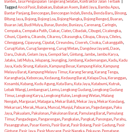
Banten
,
Jasa Pengaspalan Tangerang Selatan
,
Kontraktor Jalan Terbaik
|
Tagged
Ancol Pasir
,
Babakan
,
Babakan Asem
,
Bakti Jaya
,
Bambu Apus
,
Bantar Panjang
,
Bencongan
,
Bencongan Indah
,
Benda
,
Benda Baru
,
Binong
,
Bitung Jaya
,
Bojong
,
Bojong Loa
,
Bojong Nangka
,
Bojong Renged
,
Buaran
,
Buaran Jati
,
Budi Mulya
,
Bunar
,
Bunder
,
Buniayu
,
Carenang
,
Caringin
,
Cempaka
,
Cempaka Putih
,
Ciakar
,
Ciater
,
Cibadak
,
Cibugel
,
Cicalengka
,
Cihuni
,
Cijantra
,
Cikande
,
Cikareo
,
Cikasungka
,
Cikupa
,
Cikuya
,
Cileles
,
Cilenggang
,
Cipayung
,
Ciputat
,
Cireundeu
,
Cisereh
,
Cisoka
,
Cukanggalih
,
Curug Kulon
,
Curug Sangereng
,
Curug Wetan
,
DangdeurJayanti
,
Daon
,
Daru
,
Dukuh
,
Gelam Jaya
,
Gempol Sari
,
Gintung
,
Jambe
,
Jambu Karya
,
Jatake
,
Jati Mulya
,
Jelupang
,
Jeungjing
,
Jombang
,
Kademangan
,
Kadu
,
Kadu
Jaya
,
Kadu Sirung
,
Kaliasin
,
Kampung Besar
,
Kampung Kelor
,
Kampung
Melayu Barat
,
Kampung Melayu Timur
,
Karang Serang
,
Karang Tenga
,
Karangharja
,
Keboncau
,
Kedaung
,
Kedaung Barat
,
Kelapa Dua
,
Keranggan
,
Kosambi
,
Kubang
,
Kudu Agung
,
Kuta Baru
,
Kuta Jaya
,
Kutabumi
,
Kutruk
,
Lebak Wangi
,
Lembangsari
,
Lemo
,
Lengkong Gudang
,
Lengkong Gudang
Timur
,
Lengkong Karya
,
Lengkong Kulon
,
Lengkong Wetan
,
Malang
Nengah
,
Margasari
,
Matagara
,
Mekar Bakti
,
Mekar Jaya
,
Mekar Kondang
,
Mekarsari
,
Merak
,
Muara
,
Muncul
,
Munjul
,
Pabuaran
,
Pagedangan
,
Paku
Jaya
,
Pakualam
,
Pakulonan
,
Pakulonan Barat
,
Pamulang Barat
,
Pamulang
Timur
,
Pangadegan
,
Pangarengan
,
Pangkalan
,
Pangkat
,
Panongan
,
Parahu
,
Pasanggrahan
,
Pasar Kemis
,
Pasir Barat
,
Pasir Bolang
,
Pasir Gadung
,
Pasir
Gintung
,
Pasir Jaya
,
Pasir Muncang
,
Pasir Nangka
,
Pekayon
,
Pematang
,