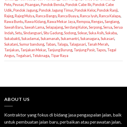
Pete
,
Peusar
,
Pisangan
,
Pondok Benda
,
Pondok Cabe Ilir
,
Pondok Cabe
Udik
,
Pondok Jagung
,
Pondok Jagung Timur
,
Pondok Kelor
,
Pondok Ranji
,
Rajeg
,
Rajeg Mulya
,
Ranca Bango
,
Ranca Buaya
,
Ranca Iyuh
,
Ranca Kalapa
,
Rawa Buntu
,
Rawa Kidang
,
Rawa Mekar Jaya
,
Rempoa
,
Rengas
,
Sangiang
,
Sawah Baru
,
Sawah Lama
,
Selapajang
,
Serdang Kulon
,
Serpong
,
Serua
,
Serua
Indah
,
Setu
,
Sindangsari
,
Situ Gadung
,
Sodong
,
Solear
,
Suka Asih
,
Sukaba
,
Sukabakti
,
Sukadamai
,
Sukamanah
,
Sukamantri
,
Sukanagara
,
Sukasari
,
Sukatani
,
Sumur bandung
,
Taban
,
Talaga
,
Talagasari
,
Tanah Merah
,
Tanjakan
,
Tanjakan Mekar
,
Tanjung Burung
,
Tanjung Pasir
,
Tapos
,
Tegal
Angus
,
Tegalsari
,
Teluknaga
,
Tipar Raya
ABOUT US
Kontraktor yang fokus di bidang jasa pengaspalan jalan, baik
untuk pembuatan jalan baru, perbaikan atau perawatan jalan,