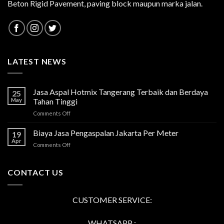
Beton Rigid Pavement, paving block maupun marka jalan.
LATEST NEWS
Jasa Aspal Hotmix Tangerang Terbaik dan Berdaya
25
May
Tahan Tinggi
on
Comments Off
Jasa
Aspal
Biaya Jasa Pengaspalan Jakarta Per Meter
19
Hotmix
Apr
on
Comments Off
Tangerang
Biaya
Terbaik
Jasa
dan
Pengaspalan
CONTACT US
Berdaya
Jakarta
Tahan
Per
Tinggi
Meter
CUSTOMER SERVICE:
WHATSAPP :