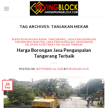
Skip
to
content
TAG ARCHIVES:
TANJAKAN MEKAR
BIAYA BORONGAN ASPAL TANGERANG
,
JASA PENGASPALAN
TANGERANG BANTEN
,
JASA PENGASPALAN TANGERANG
SELATAN
,
KONTRAKTOR JALAN TERBAIK
Harga Borongan Jasa Pengaspalan
Tangerang Terbaik
POSTED ON
SEPTEMBER 26, 2023
BY
PAVINGBLOCK
26
Sep