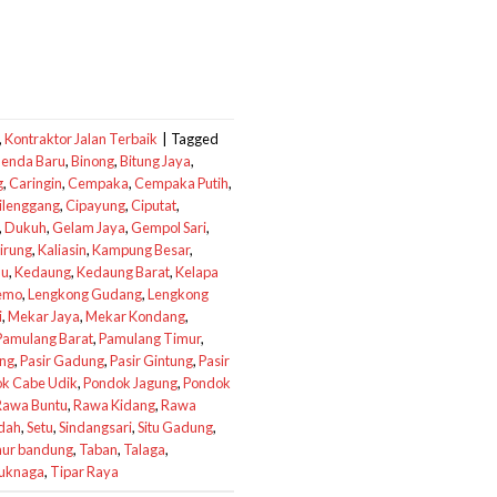
,
Kontraktor Jalan Terbaik
|
Tagged
enda Baru
,
Binong
,
Bitung Jaya
,
g
,
Caringin
,
Cempaka
,
Cempaka Putih
,
ilenggang
,
Cipayung
,
Ciputat
,
,
Dukuh
,
Gelam Jaya
,
Gempol Sari
,
irung
,
Kaliasin
,
Kampung Besar
,
au
,
Kedaung
,
Kedaung Barat
,
Kelapa
emo
,
Lengkong Gudang
,
Lengkong
i
,
Mekar Jaya
,
Mekar Kondang
,
Pamulang Barat
,
Pamulang Timur
,
ang
,
Pasir Gadung
,
Pasir Gintung
,
Pasir
k Cabe Udik
,
Pondok Jagung
,
Pondok
Rawa Buntu
,
Rawa Kidang
,
Rawa
ndah
,
Setu
,
Sindangsari
,
Situ Gadung
,
ur bandung
,
Taban
,
Talaga
,
uknaga
,
Tipar Raya