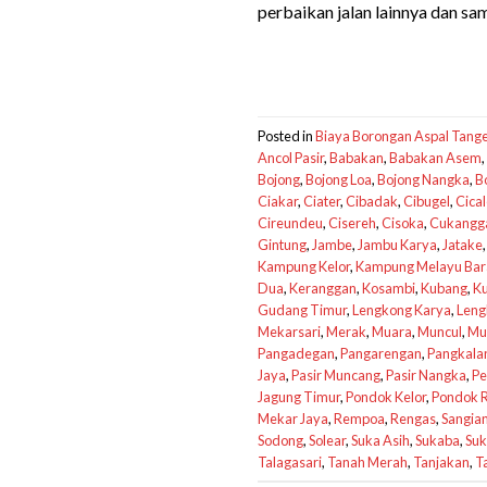
perbaikan jalan lainnya dan s
Posted in
Biaya Borongan Aspal Tang
Ancol Pasir
,
Babakan
,
Babakan Asem
,
Bojong
,
Bojong Loa
,
Bojong Nangka
,
B
Ciakar
,
Ciater
,
Cibadak
,
Cibugel
,
Cica
Cireundeu
,
Cisereh
,
Cisoka
,
Cukangga
Gintung
,
Jambe
,
Jambu Karya
,
Jatake
Kampung Kelor
,
Kampung Melayu Bar
Dua
,
Keranggan
,
Kosambi
,
Kubang
,
K
Gudang Timur
,
Lengkong Karya
,
Leng
Mekarsari
,
Merak
,
Muara
,
Muncul
,
Mu
Pangadegan
,
Pangarengan
,
Pangkala
Jaya
,
Pasir Muncang
,
Pasir Nangka
,
Pe
Jagung Timur
,
Pondok Kelor
,
Pondok R
Mekar Jaya
,
Rempoa
,
Rengas
,
Sangia
Sodong
,
Solear
,
Suka Asih
,
Sukaba
,
Suk
Talagasari
,
Tanah Merah
,
Tanjakan
,
T