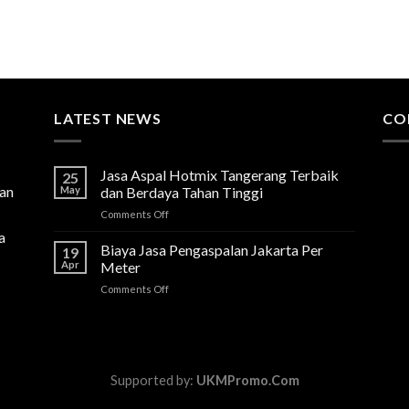
LATEST NEWS
CO
Jasa Aspal Hotmix Tangerang Terbaik
25
lan
May
dan Berdaya Tahan Tinggi
on
Comments Off
Jasa
a
Aspal
Biaya Jasa Pengaspalan Jakarta Per
19
Hotmix
Apr
Meter
Tangerang
on
Comments Off
Terbaik
Biaya
dan
Jasa
Berdaya
Pengaspalan
Tahan
Jakarta
Tinggi
Per
Supported by:
UKMPromo.Com
Meter