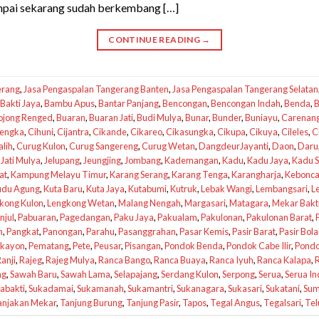
ampai sekarang sudah berkembang […]
CONTINUE READING
→
erang
,
Jasa Pengaspalan Tangerang Banten
,
Jasa Pengaspalan Tangerang Selatan
Bakti Jaya
,
Bambu Apus
,
Bantar Panjang
,
Bencongan
,
Bencongan Indah
,
Benda
,
B
ojong Renged
,
Buaran
,
Buaran Jati
,
Budi Mulya
,
Bunar
,
Bunder
,
Buniayu
,
Carenan
lengka
,
Cihuni
,
Cijantra
,
Cikande
,
Cikareo
,
Cikasungka
,
Cikupa
,
Cikuya
,
Cileles
,
C
lih
,
Curug Kulon
,
Curug Sangereng
,
Curug Wetan
,
DangdeurJayanti
,
Daon
,
Daru
,
Jati Mulya
,
Jelupang
,
Jeungjing
,
Jombang
,
Kademangan
,
Kadu
,
Kadu Jaya
,
Kadu S
at
,
Kampung Melayu Timur
,
Karang Serang
,
Karang Tenga
,
Karangharja
,
Kebonc
udu Agung
,
Kuta Baru
,
Kuta Jaya
,
Kutabumi
,
Kutruk
,
Lebak Wangi
,
Lembangsari
,
L
kong Kulon
,
Lengkong Wetan
,
Malang Nengah
,
Margasari
,
Matagara
,
Mekar Bakt
njul
,
Pabuaran
,
Pagedangan
,
Paku Jaya
,
Pakualam
,
Pakulonan
,
Pakulonan Barat
,
n
,
Pangkat
,
Panongan
,
Parahu
,
Pasanggrahan
,
Pasar Kemis
,
Pasir Barat
,
Pasir Bol
kayon
,
Pematang
,
Pete
,
Peusar
,
Pisangan
,
Pondok Benda
,
Pondok Cabe Ilir
,
Pondo
anji
,
Rajeg
,
Rajeg Mulya
,
Ranca Bango
,
Ranca Buaya
,
Ranca Iyuh
,
Ranca Kalapa
,
ng
,
Sawah Baru
,
Sawah Lama
,
Selapajang
,
Serdang Kulon
,
Serpong
,
Serua
,
Serua I
abakti
,
Sukadamai
,
Sukamanah
,
Sukamantri
,
Sukanagara
,
Sukasari
,
Sukatani
,
Sum
anjakan Mekar
,
Tanjung Burung
,
Tanjung Pasir
,
Tapos
,
Tegal Angus
,
Tegalsari
,
Tel