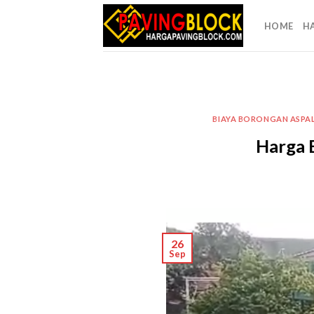
Skip
to
HOME
H
content
BIAYA BORONGAN ASPA
Harga 
26
Sep