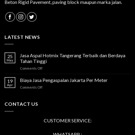
Beton Rigid Pavement, paving block maupun marka jalan.
LATEST NEWS
Jasa Aspal Hotmix Tangerang Terbaik dan Berdaya
25
May
Tahan Tinggi
on
Comments Off
Jasa
Aspal
Biaya Jasa Pengaspalan Jakarta Per Meter
19
Hotmix
Apr
on
Comments Off
Tangerang
Biaya
Terbaik
Jasa
dan
Pengaspalan
CONTACT US
Berdaya
Jakarta
Tahan
Per
Tinggi
Meter
CUSTOMER SERVICE:
WHATSAPP :