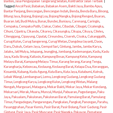
Banten
,
Jasa Pengaspalan Tangerang Selatan
,
Kontraktor Jalan Terbaik
|
Tagged
Ancol Pasir
,
Babakan
,
Babakan Asem
,
Bakti Jaya
,
Bambu Apus
,
Bantar Panjang
,
Bencongan
,
Bencongan Indah
,
Benda
,
Benda Baru
,
Binong
,
Bitung Jaya
,
Bojong
,
Bojong Loa
,
Bojong Nangka
,
Bojong Renged
,
Buaran
,
Buaran Jati
,
Budi Mulya
,
Bunar
,
Bunder
,
Buniayu
,
Carenang
,
Caringin
,
Cempaka
,
Cempaka Putih
,
Ciakar
,
Ciater
,
Cibadak
,
Cibugel
,
Cicalengka
,
Cihuni
,
Cijantra
,
Cikande
,
Cikareo
,
Cikasungka
,
Cikupa
,
Cikuya
,
Cileles
,
Cilenggang
,
Cipayung
,
Ciputat
,
Cireundeu
,
Cisereh
,
Cisoka
,
Cukanggalih
,
Curug Kulon
,
Curug Sangereng
,
Curug Wetan
,
DangdeurJayanti
,
Daon
,
Daru
,
Dukuh
,
Gelam Jaya
,
Gempol Sari
,
Gintung
,
Jambe
,
Jambu Karya
,
Jatake
,
Jati Mulya
,
Jelupang
,
Jeungjing
,
Jombang
,
Kademangan
,
Kadu
,
Kadu
Jaya
,
Kadu Sirung
,
Kaliasin
,
Kampung Besar
,
Kampung Kelor
,
Kampung
Melayu Barat
,
Kampung Melayu Timur
,
Karang Serang
,
Karang Tenga
,
Karangharja
,
Keboncau
,
Kedaung
,
Kedaung Barat
,
Kelapa Dua
,
Keranggan
,
Kosambi
,
Kubang
,
Kudu Agung
,
Kuta Baru
,
Kuta Jaya
,
Kutabumi
,
Kutruk
,
Lebak Wangi
,
Lembangsari
,
Lemo
,
Lengkong Gudang
,
Lengkong Gudang
Timur
,
Lengkong Karya
,
Lengkong Kulon
,
Lengkong Wetan
,
Malang
Nengah
,
Margasari
,
Matagara
,
Mekar Bakti
,
Mekar Jaya
,
Mekar Kondang
,
Mekarsari
,
Merak
,
Muara
,
Muncul
,
Munjul
,
Pabuaran
,
Pagedangan
,
Paku
Jaya
,
Pakualam
,
Pakulonan
,
Pakulonan Barat
,
Pamulang Barat
,
Pamulang
Timur
,
Pangadegan
,
Pangarengan
,
Pangkalan
,
Pangkat
,
Panongan
,
Parahu
,
Pasanggrahan
,
Pasar Kemis
,
Pasir Barat
,
Pasir Bolang
,
Pasir Gadung
,
Pasir
Gintung
,
Pasir Jaya
,
Pasir Muncang
,
Pasir Nangka
,
Pekayon
,
Pematang
,