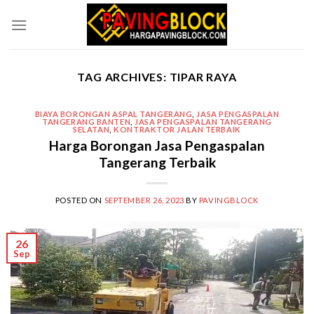
Skip
to
content
TAG ARCHIVES:
TIPAR RAYA
BIAYA BORONGAN ASPAL TANGERANG
,
JASA PENGASPALAN
TANGERANG BANTEN
,
JASA PENGASPALAN TANGERANG
SELATAN
,
KONTRAKTOR JALAN TERBAIK
Harga Borongan Jasa Pengaspalan
Tangerang Terbaik
POSTED ON
SEPTEMBER 26, 2023
BY
PAVINGBLOCK
26
Sep