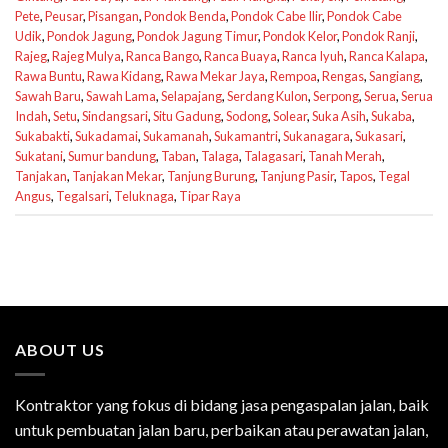
Pete
,
Peusar
,
Pisangan
,
Pondok Benda
,
Pondok Cabe Ilir
,
Pondok Cabe
Udik
,
Pondok Jagung
,
Pondok Jagung Timur
,
Pondok Kelor
,
Pondok Ranji
,
Rajeg
,
Rajeg Mulya
,
Ranca Bango
,
Ranca Buaya
,
Ranca Iyuh
,
Ranca Kalapa
,
Rawa Buntu
,
Rawa Kidang
,
Rawa Mekar Jaya
,
Rempoa
,
Rengas
,
Sangiang
,
Sawah Baru
,
Sawah Lama
,
Selapajang
,
Serdang Kulon
,
Serpong
,
Serua
,
Serua
Indah
,
Setu
,
Sindangsari
,
Situ Gadung
,
Sodong
,
Solear
,
Suka Asih
,
Sukaba
,
Sukabakti
,
Sukadamai
,
Sukamanah
,
Sukamantri
,
Sukanagara
,
Sukasari
,
Sukatani
,
Sumur bandung
,
Taban
,
Talaga
,
Talagasari
,
Tanah Merah
,
Tanjakan
,
Tanjakan Mekar
,
Tanjung Burung
,
Tanjung Pasir
,
Tapos
,
Tegal
Angus
,
Tegalsari
,
Teluknaga
,
Tipar Raya
ABOUT US
Kontraktor yang fokus di bidang jasa pengaspalan jalan, baik
untuk pembuatan jalan baru, perbaikan atau perawatan jalan,